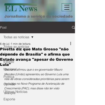
Jornalismo a serviço da sociedade
Post
Todas as notícias
6 de jul.
1 min de leitura
Todas as notícias
Pivetta diz que Mato Grosso "não
Cidade
depende de Brasília" e afirma que
Estado avança "apesar do Governo
Estado
Lula"
Nacional
Otaviano afirmou que o ex-governador Mauro 
Mendes (União) apresentou ao Governo Lula uma 
Política
lista de obras consideradas prioritárias para serem 
incluídas no Novo Programa de Aceleração de 
Opinião
Crescimento (PAC), mas disse não ter visto 
Últimas Notícias
avanços
Esporte