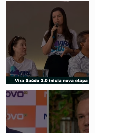
laboratoriais
Primavera
Vira Saúde 2.0 inicia nova etapa
para reduzir filas de cirurgias
eletivas