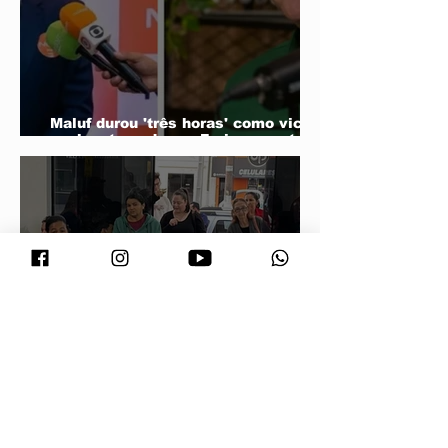
Maluf durou 'três horas' como vice;
acabou trocado por Farina em ata do
PL
Vira Saúde atende cerca de 28 mil
pessoas e supera meta de exames