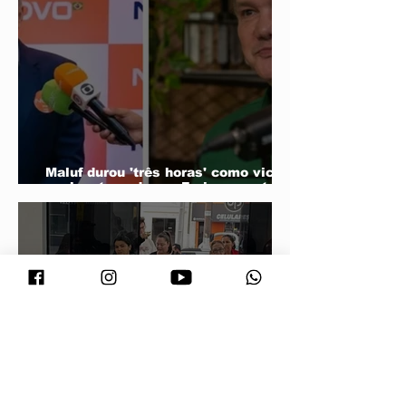
Maluf durou 'três horas' como vice;
acabou trocado por Farina em ata do
PL