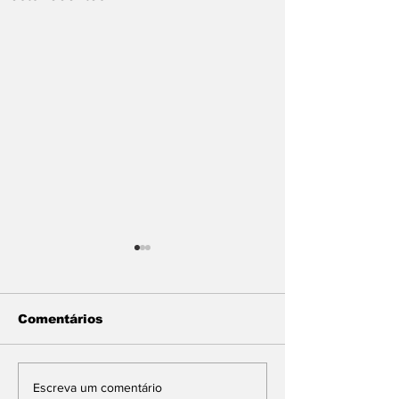
Comentários
Maluf durou 'três
Vira Saúde a
Escreva um comentário