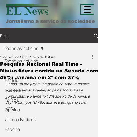
Jornalismo a serviço da sociedade
Post
Todas as notícias
9 de set. de 2025
1 min de leitura
Todas as notícias
Pesquisa Nacional Real Time -
Cidade
Mauro lidera corrida ao Senado com
49%; Janaina em 2º com 37%
Estado
Carlos Fávaro (PSD), integrante do Agro Vermelho 
Nacional
e que vai tentar a reeleição pelos socialistas e 
comunistas, é o terceiro 17% abaixo de Janaina; e 
Política
Jayme Campos (União) aparece em quarto com 
17%
Opinião
Últimas Notícias
Esporte