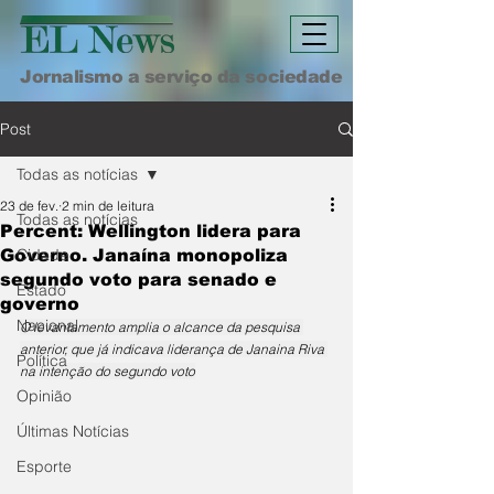
Jornalismo a serviço da sociedade
Post
Todas as notícias
23 de fev.
2 min de leitura
Todas as notícias
Percent: Wellington lidera para
Cidade
Governo. Janaína monopoliza
segundo voto para senado e
Estado
governo
Nacional
O levantamento amplia o alcance da pesquisa 
anterior, que já indicava liderança de Janaina Riva 
Política
na intenção do segundo voto
Opinião
Últimas Notícias
Esporte