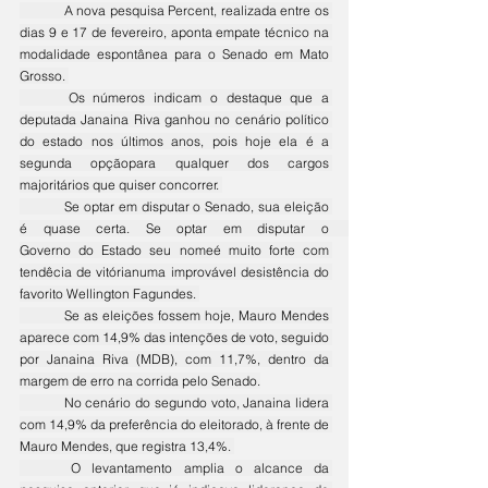
	A nova pesquisa Percent, realizada entre os 
dias 9 e 17 de fevereiro, aponta empate técnico na 
modalidade espontânea para o Senado em Mato 
Grosso. 
	Os números indicam o destaque que a 
deputada Janaina Riva ganhou no cenário político 
do estado nos últimos anos, pois hoje ela é a 
segunda opçãopara qualquer dos cargos 
majoritários que quiser concorrer.
	Se optar em disputar o Senado, sua eleição 
é quase 
certa.
 Se optar em disputar o 	
Governo do Estado seu nomeé muito forte com 
tendêcia de vitórianuma improvável desistência do 
favorito Wellington 
Fagundes.
Se
 as eleições fossem hoje, Mauro Mendes 
aparece com 14,9% das intenções de voto, seguido 
por Janaina Riva (MDB), com 11,7%, dentro da 
margem de erro na corrida pelo Senado.
	No cenário do segundo voto, Janaina lidera 
com 14,9% da preferência do eleitorado, à frente de 
Mauro Mendes, que registra 13,4%. 
	O levantamento amplia o alcance da 