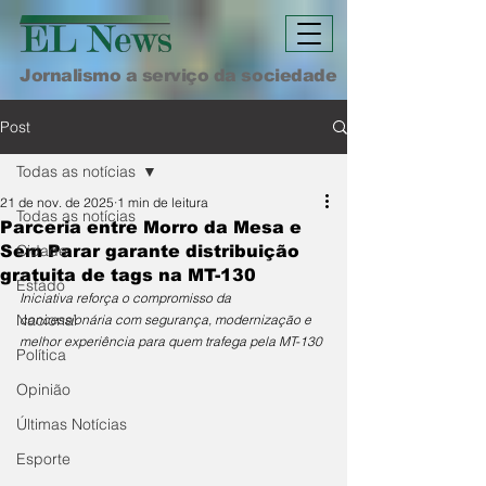
Jornalismo a serviço da sociedade
Post
Todas as notícias
21 de nov. de 2025
1 min de leitura
Todas as notícias
Parceria entre Morro da Mesa e
Cidade
Sem Parar garante distribuição
gratuita de tags na MT-130
Estado
Iniciativa reforça o compromisso da 
Nacional
concessionária com segurança, modernização e 
melhor experiência para quem trafega pela MT-130
Política
Opinião
Últimas Notícias
Esporte