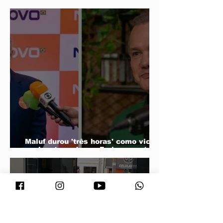
para reduzir filas de cirurgias
eletivas
Maluf durou 'três horas' como vice;
acabou trocado por Farina em ata do
PL