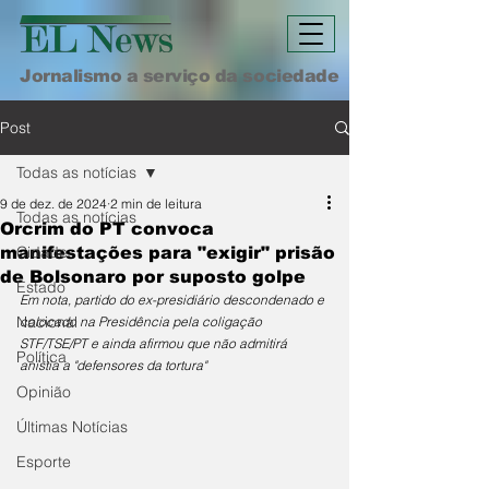
Jornalismo a serviço da sociedade
Post
Todas as notícias
9 de dez. de 2024
2 min de leitura
Todas as notícias
Orcrim do PT convoca
Cidade
manifestações para "exigir" prisão
de Bolsonaro por suposto golpe
Estado
Em nota, partido do ex-presidiário descondenado e 
Nacional
colocado na Presidência pela coligação 
STF/TSE/PT e ainda afirmou que não admitirá 
Política
anistia a "defensores da tortura"
Opinião
Últimas Notícias
Esporte