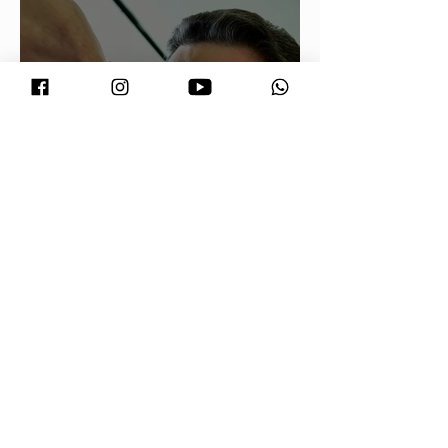
Conjuntura - O segredo de Moraes,
Lula e Alcolumbre