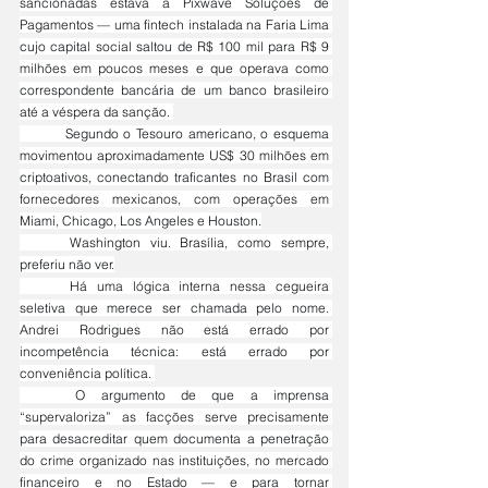
sancionadas estava a Pixwave Soluções de 
Pagamentos — uma fintech instalada na Faria Lima 
cujo capital social saltou de R$ 100 mil para R$ 9 
milhões em poucos meses e que operava como 
correspondente bancária de um banco brasileiro 
até a véspera da sanção. 
	Segundo o Tesouro americano, o esquema 
movimentou aproximadamente US$ 30 milhões em 
criptoativos, conectando traficantes no Brasil com 
fornecedores mexicanos, com operações em 
Miami, Chicago, Los Angeles e Houston.
	Washington viu. Brasília, como sempre, 
preferiu não ver.
	Há uma lógica interna nessa cegueira 
seletiva que merece ser chamada pelo nome. 
Andrei Rodrigues não está errado por 
incompetência técnica: está errado por 
conveniência política. 
	O argumento de que a imprensa 
“supervaloriza” as facções serve precisamente 
para desacreditar quem documenta a penetração 
do crime organizado nas instituições, no mercado 
financeiro e no Estado — e para tornar 