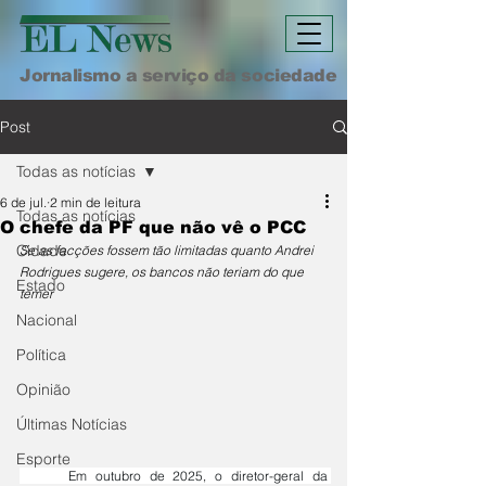
Jornalismo a serviço da sociedade
Post
Todas as notícias
6 de jul.
2 min de leitura
Todas as notícias
O chefe da PF que não vê o PCC
Cidade
Se as facções fossem tão limitadas quanto Andrei 
Rodrigues sugere, os bancos não teriam do que 
Estado
temer
Nacional
Política
Opinião
Últimas Notícias
Esporte
	Em outubro de 2025, o diretor-geral da 