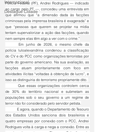
Internacional
Polícia Federal (PF), Andrei Rodrigues — indicado 
ao cargo pelo PT —, concedeu uma entrevista em 
Destaque Cidade
que afirmou que “a dimensão dada às facções 
criminosas pela imprensa brasileira é exagerada” e 
que “pessoas que querem se projetar na mídia 
tentam supervalorizar a ação das facções, quando 
nem sempre elas têm algo a ver com o crime.”
	Em junho de 2026, o mesmo chefe da 
polícia luloalexandrina condenou a classificação 
do CV e do PCC como organizações terroristas por 
parte do governo americano. Na sua avaliação, as 
facções atuam prioritariamente com foco em 
atividades ilícitas “voltadas à obtenção de lucro”, e 
isso as distinguiria do terrorismo propriamente dito. 
	Que essas organizações controlem cerca 
de 30% do território nacional e submetam as 
populações sob o seu governo a um regime de 
terror não foi considerado pelo servidor petista.
	E agora, quando o Departamento do Tesouro 
dos Estados Unidos sanciona dois brasileiros e 
quatro empresas por conexão com o PCC, Andrei 
Rodrigues volta à carga e nega a conexão. Entre as 