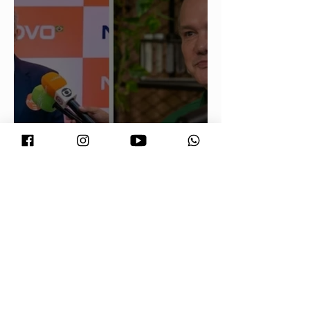
Maluf durou 'três horas' como vice;
acabou trocado por Farina em ata do
PL