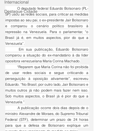
Internacional
	O deputado federal Eduardo Bolsonaro (PL-
Destaque Cidade
SP) usou as redes sociais, para criticar as medidas 
impostas ao seu pai, o ex-presidente Jair Bolsonaro 
e comparou o cenário político brasileiro à 
repressão na Venezuela. Para o parlamentar, “o 
Brasil já é, em muitos aspectos, pior do que a 
Venezuela”.
	Em sua publicação, Eduardo Bolsonaro 
comparou a situação do ex-mandatário à da líder 
opositora venezuelana María Corina Machado.
	“Reparem que María Corina não foi proibida 
de usar redes sociais e segue criticando a 
perseguição à oposição ativamente”, escreveu 
Eduardo. “No Brasil, por outro lado, Jair Bolsonaro e 
muitos outros já não podem mais fazer nem isso. 
Sob muitos aspectos, o Brasil já é pior do que a 
Venezuela.”
	A publicação ocorre dois dias depois de o 
ministro Alexandre de Moraes, do Supremo Tribunal 
Federal (STF), determinar um prazo de 24 horas 
para que a defesa de Bolsonaro explique um 