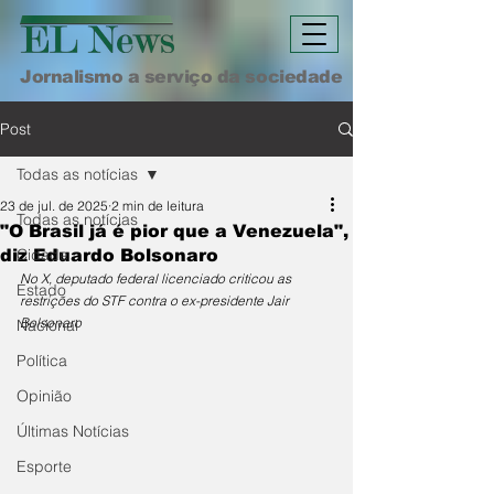
Jornalismo a serviço da sociedade
Post
Todas as notícias
23 de jul. de 2025
2 min de leitura
Todas as notícias
"O Brasil já é pior que a Venezuela",
Cidade
diz Eduardo Bolsonaro
No X, deputado federal licenciado criticou as 
Estado
restrições do STF contra o ex-presidente Jair 
Bolsonaro
Nacional
Política
Opinião
Últimas Notícias
Esporte