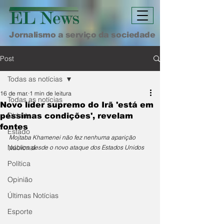
Jornalismo a serviço da sociedade
Post
Todas as notícias
16 de mar.
1 min de leitura
Todas as notícias
Novo líder supremo do Irã 'está em
Cidade
péssimas condições', revelam
fontes
Estado
Mojtaba Khamenei não fez nenhuma aparição 
Nacional
pública desde o novo ataque dos Estados Unidos
Política
Opinião
Últimas Notícias
Esporte