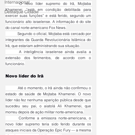
Internacional
	O novo líder supremo do Irã, Mojtaba 
Khamenei, “está em condição debilitada para 
Destaque Cidade
exercer suas funções” e está ferido, segundo um 
funcionário alto israelense. A informação é do site 
do canal norte-americano Fox News.
	Segundo o oficial, Mojtaba está cercado por 
integrantes da Guarda Revolucionária Islâmica do 
Irã, que estariam administrando sua situação.
	A inteligência israelense ainda avalia a 
extensão dos ferimentos, de acordo com o 
funcionário.
Novo líder do Irã
	Até o momento, o Irã ainda não confirmou o 
estado de saúde de Mojtaba Khamenei. O novo 
líder não fez nenhuma aparição pública desde que 
sucedeu seu pai, o aiatolá Ali Khamenei, que 
morreu depois de ação militar norte-americana.
	Conforme a emissora norte-americana, o 
novo líder supremo teria sido ferido durante os 
ataques iniciais da Operação Epic Fury — a mesma 