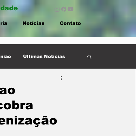
edade
ria
Notícias
Contato
nião
Últimas Notícias
 ao
cobra
denização