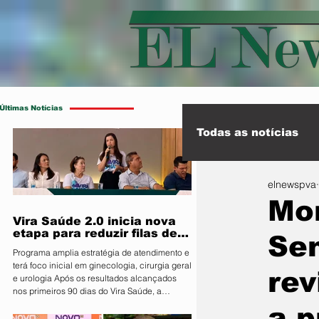
Últimas Notícias
Todas as notícias
elnewspva
Esporte
Int
Mor
Vira Saúde 2.0 inicia nova
etapa para reduzir filas de
Se
cirurgias eletivas
Programa amplia estratégia de atendimento e
terá foco inicial em ginecologia, cirurgia geral
rev
e urologia Após os resultados alcançados
nos primeiros 90 dias do Vira Saúde, a
Prefeitura de Primavera do Leste, por meio da
a p
Secretaria Municipal de Saúde, anunciou