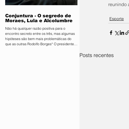
que movimenta quantias milionárias, a feira
reunindo 
traz como principal bandeira o lema
"Conectand
Conjuntura - O segredo de
Esporte
Moraes, Lula e Alcolumbre
Não há qualquer razão positiva para o
encontro secreto entre os três, mas algumas
hipóteses são bem mais problemáticas do
que as outras Rodolfo Borges* O presidente
do Senado, Davi Alcolumbre (União-AP, à
Posts recentes
direita na foto), esteve na casa do ministro e
próximo presidente do Supremo Tribunal
Federal (STF) Alexandre de Moraes (à
esquerda na foto) na noite de terça-feira, 4.
Questionado sobre o que foi discutido no
encontro, que também contou com a
presença do presidente da Re