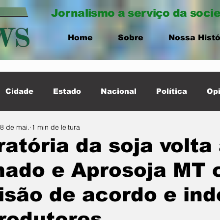
Jornalismo a serviço da soci
Home
Sobre
Nossa Histó
Cidade
Estado
Nacional
Política
Opi
8 de mai.
1 min de leitura
ernacional
Destaque Cidade
atória da soja volta
nado e Aprosoja MT 
isão de acordo e in
rodutores