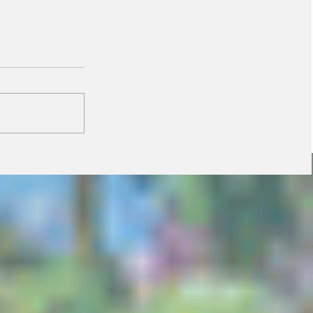
Transportadoras do
agro podem ter alta de
400% em impostos