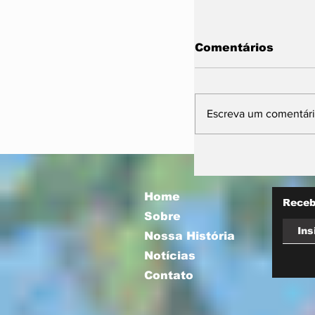
Comentários
Escreva um comentár
Possibilidade 
El Niño” acend
no campo e ex
planejamento
Home
Receb
antecipado par
Sobre
2026/27
Nossa História
Notícias
Contato