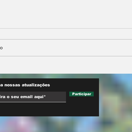
io
de “Super
Preço da soja dispara e
e alerta
alcança maior cotação
ige
de 2026
a nossas atualizações
a safra
Participar