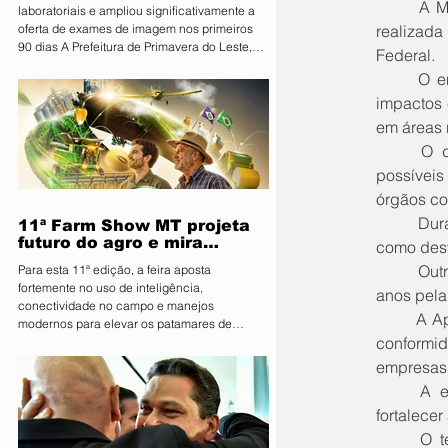
	A Moratória da Soja voltou a ser debatida no Congresso Nacional durante audiência pública 
laboratoriais e ampliou significativamente a
realizada
oferta de exames de imagem nos primeiros
90 dias A Prefeitura de Primavera do Leste,
Federal. 
por meio da Secretaria Municipal de Saúde,
	O encontro contou com a participação da Aprosoja Mato Grosso, que apresentou críticas aos 
apresentou nesta sexta-feira (07) os
impactos 
resultados dos primeiros 90 dias do programa
Vira Saúde. Ao todo, aproximadamente 28 mil
em áreas 
pessoas foram beneficiadas pelas ações
	O debate abordou temas como segurança jurídica, livre concorrência, Código Florestal e 
realizadas no período. Durante os primeiros
possíveis
três meses, foram realizados 141.574 exames
laboratoria
órgãos co
	Durante a audiência, representantes do setor produtivo citaram estudos que apontam impactos 
11ª Farm Show MT projeta
futuro do agro e mira
como desv
integração inédita com a
	Outro ponto levantado foi a possibilidade de indenização a agricultores afetados ao longo dos 
Para esta 11ª edição, a feira aposta
sociedade
fortemente no uso de inteligência,
anos pela
conectividade no campo e manejos
	A Aprosoja MT defende a continuidade das investigações e a construção de um novo modelo de 
modernos para elevar os patamares de
conformid
produção da região O Sindicato Rural de
Primavera do Leste deu o pontapé inicial para
empresas
uma das maiores vitrines tecnológicas do
	A entidade também propõe a ampliação de iniciativas como o Programa Soja Legal para 
Centro-Oeste. A organização lançou
fortalecer
oficialmente a 11ª edição da Farm Show MT.
Consolidada como um ambiente de negócios
	O tema segue em discussão no Senado e envolve diferentes setores da cadeia produtiva, 