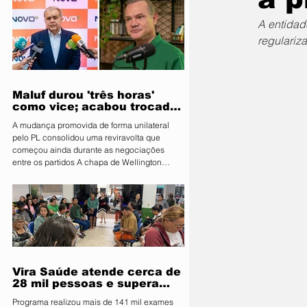
uma nova etapa do programa: o Vira Saúde
2.0. A nova fase terá como principal objetivo
A entidad
reduzir e eliminar filas de cirurgias eletivas
regulariz
em três áreas prioritárias: ginecologia,
cirurgia geral e urologia. Os atendimentos
Maluf durou 'três horas'
como vice; acabou trocado
por Farina em ata do PL
A mudança promovida de forma unilateral
pelo PL consolidou uma reviravolta que
começou ainda durante as negociações
entre os partidos A chapa de Wellington
Fagundes (PL) teve duas definições
diferentes para a vice em um intervalo de
pouco mais de três horas na noite de quinta-
feira (6). O Partido Novo, entidade coligada
com o PL, registrou às 19h37 uma ata com
Marcelo Maluf (Novo) na vaga. No entanto, às
22h55, o PL apresentou uma nova
composição à Justiça Eleitoral e conf
Vira Saúde atende cerca de
28 mil pessoas e supera
meta de exames
Programa realizou mais de 141 mil exames
laboratoriais em Primavera