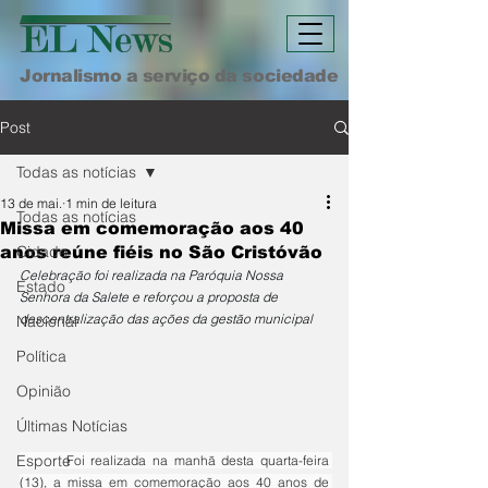
Jornalismo a serviço da sociedade
Post
Todas as notícias
13 de mai.
1 min de leitura
Todas as notícias
Missa em comemoração aos 40
Cidade
anos reúne fiéis no São Cristóvão
Celebração foi realizada na Paróquia Nossa 
Estado
Senhora da Salete e reforçou a proposta de 
descentralização das ações da gestão municipal
Nacional
Política
Opinião
Últimas Notícias
Esporte
	Foi realizada na manhã desta quarta-feira 
(13), a missa em comemoração aos 40 anos de 