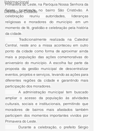
Internacional
Primavera do Leste, na Paróquia Nossa Senhora da 
Salete, localizada no bairro São Cristóvão. A 
Destaque Cidade
celebração reuniu autoridades, lideranças 
religiosas e moradores do município em um 
momento de fé, gratidão e celebração pela história 
da cidade.
	Tradicionalmente realizada na Catedral 
Central, neste ano a missa aconteceu em outro 
ponto da cidade como forma de aproximar ainda 
mais a população das ações comemorativas do 
aniversário do município. A escolha faz parte da 
proposta da gestão municipal de descentralizar 
eventos, projetos e serviços, levando as ações para 
diferentes regiões da cidade e garantindo mais 
participação dos moradores.
	A administração municipal tem buscado 
ampliar o acesso da população às atividades 
culturais, sociais e institucionais, permitindo que 
moradores de bairros mais afastados também 
participem dos momentos importantes vividos por 
Primavera do Leste.
	Durante a celebração, o prefeito Sérgio 