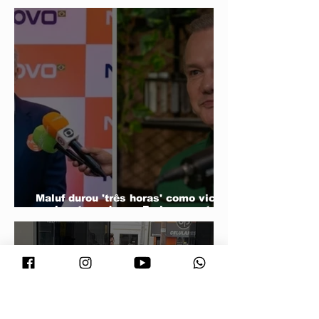
eletivas
Maluf durou 'três horas' como vice;
acabou trocado por Farina em ata do
PL