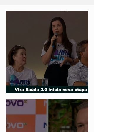
Flávio Bolsonaro
Milei em eve
PL
Vira Saúde 2.0 inicia nova etapa
para reduzir filas de cirurgias
eletivas