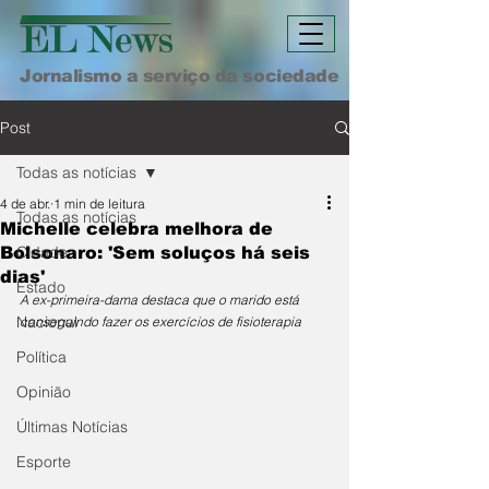
Jornalismo a serviço da sociedade
Post
Todas as notícias
4 de abr.
1 min de leitura
Todas as notícias
Michelle celebra melhora de
Cidade
Bolsonaro: 'Sem soluços há seis
dias'
Estado
A ex-primeira-dama destaca que o marido está 
Nacional
conseguindo fazer os exercícios de fisioterapia
Política
Opinião
Últimas Notícias
Esporte