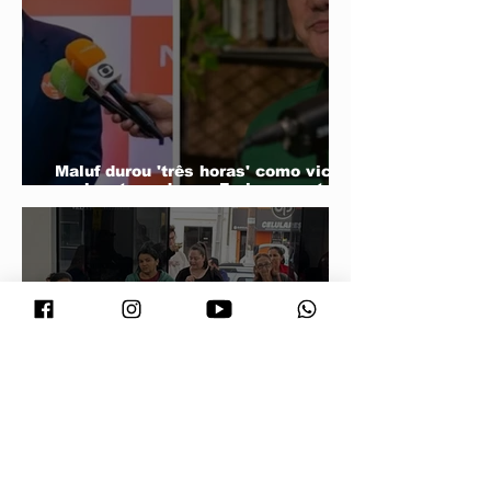
Maluf durou 'três horas' como vice;
acabou trocado por Farina em ata do
PL