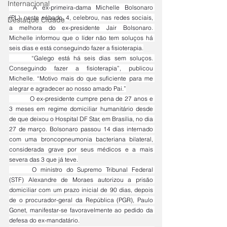
Internacional
	A ex-primeira-dama Michelle Bolsonaro 
(PL), neste sábado, 4, celebrou, nas redes sociais, 
Destaque Cidade
a melhora do ex-presidente Jair Bolsonaro. 
Michelle informou que o líder não tem soluços há 
seis dias e está conseguindo fazer a fisioterapia.
	“Galego está há seis dias sem soluços. 
Conseguindo fazer a fisioterapia”, publicou 
Michelle. “Motivo mais do que suficiente para me 
alegrar e agradecer ao nosso amado Pai.”
	O ex-presidente cumpre pena de 27 anos e 
3 meses em regime domiciliar humanitário desde 
de que deixou o Hospital DF Star, em Brasília, no dia 
27 de março. Bolsonaro passou 14 dias internado 
com uma broncopneumonia bacteriana bilateral, 
considerada grave por seus médicos e a mais 
severa das 3 que já teve.
	O ministro do Supremo Tribunal Federal 
(STF) Alexandre de Moraes autorizou a prisão 
domiciliar com um prazo inicial de 90 dias, depois 
de o procurador-geral da República (PGR), Paulo 
Gonet, manifestar-se favoravelmente ao pedido da 
defesa do ex-mandatário.