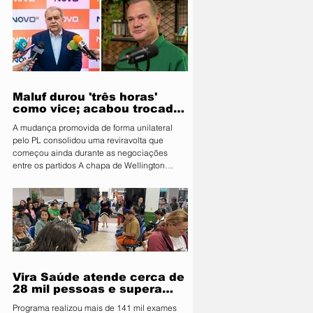
uma nova etapa do programa: o Vira Saúde
2.0. A nova fase terá como principal objetivo
reduzir e eliminar filas de cirurgias eletivas
em três áreas prioritárias: ginecologia,
cirurgia geral e urologia. Os atendimentos
Maluf durou 'três horas'
como vice; acabou trocado
por Farina em ata do PL
A mudança promovida de forma unilateral
pelo PL consolidou uma reviravolta que
começou ainda durante as negociações
entre os partidos A chapa de Wellington
Fagundes (PL) teve duas definições
diferentes para a vice em um intervalo de
pouco mais de três horas na noite de quinta-
feira (6). O Partido Novo, entidade coligada
com o PL, registrou às 19h37 uma ata com
Marcelo Maluf (Novo) na vaga. No entanto, às
22h55, o PL apresentou uma nova
composição à Justiça Eleitoral e conf
Vira Saúde atende cerca de
28 mil pessoas e supera
meta de exames
Programa realizou mais de 141 mil exames
laboratoriais em Primavera