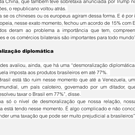
a China, que também teve sobretaxa anunciada por Trump no 
es, o republicano voltou atrás. 
opeia, nesse exato momento, fechou um acordo de 15% com E
es e os comércios bilaterais são importantes para todo mundo
lização diplomática
ela imposta aos produtos brasileiros em até 77%.  
undial, um país caloteiro, governado por um ditador, que
esolveu taxar o Brasil em 77%”, disse.
a está tendo nesse momento. É algo complicado e não concor
nder uma taxação que pode ser muito prejudicial a brasileiros