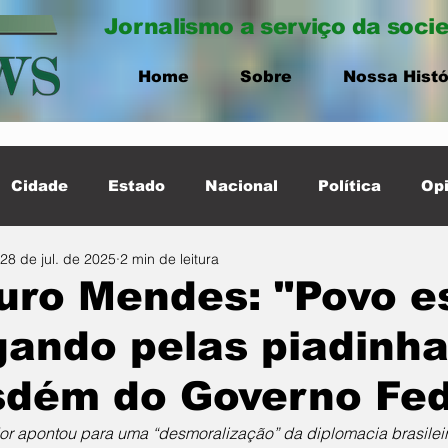
Jornalismo a serviço da soci
Home
Sobre
Nossa Histó
Cidade
Estado
Nacional
Política
Opi
28 de jul. de 2025
2 min de leitura
ernacional
Destaque Cidade
uro Mendes: "Povo e
ando pelas piadinha
sdém do Governo Fed
r apontou para uma “desmoralização” da diplomacia brasileir