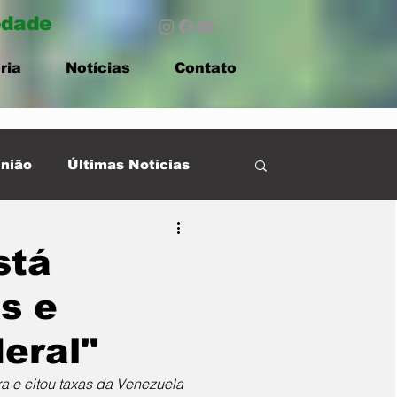
edade
ria
Notícias
Contato
nião
Últimas Notícias
stá
s e
eral"
a e citou taxas da Venezuela