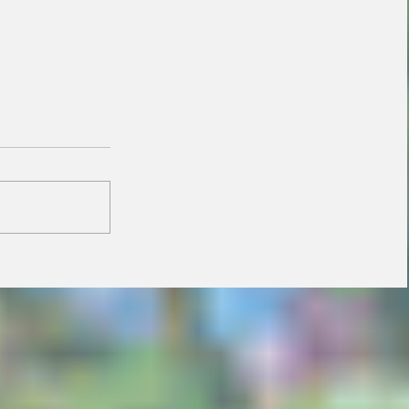
Vira Saúde atende
cerca de 28 mil pessoas
e supera meta de
exames laboratoriais
em Primavera