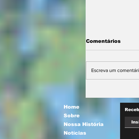
Comentários
Escreva um comentár
Vira Saúde 2.0 
nova etapa par
filas de cirurgi
eletivas
Home
Receb
Sobre
Nossa História
Notícias