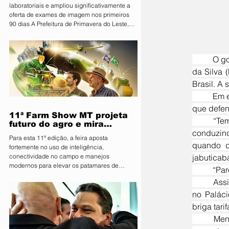
laboratoriais e ampliou significativamente a
oferta de exames de imagem nos primeiros
90 dias A Prefeitura de Primavera do Leste,
por meio da Secretaria Municipal de Saúde,
apresentou nesta sexta-feira (07) os
resultados dos primeiros 90 dias do programa
	O governador Mauro Mendes (União) fez duras críticas às reações do presidente Luiz Inácio Lula 
Vira Saúde. Ao todo, aproximadamente 28 mil
pessoas foram beneficiadas pelas ações
da Silva 
realizadas no período. Durante os primeiros
Brasil. A 
três meses, foram realizados 141.574 exames
	Em entrevista à Jovem Pan News, na manhã desta segunda-feira (28), Mendes criticou brasileiros 
laboratoria
que defen
11ª Farm Show MT projeta
	“Temos que reconhecer que ainda que essas pessoas possam estar erradas na forma que estão 
futuro do agro e mira
conduzin
integração inédita com a
Para esta 11ª edição, a feira aposta
sociedade
quando d
fortemente no uso de inteligência,
conectividade no campo e manejos
jabuticaba
modernos para elevar os patamares de
	“Pa
produção da região O Sindicato Rural de
	Assim que Trump anunciou o tarifaço, o presidente Lula gravou um vídeo pegando jabuticabas 
Primavera do Leste deu o pontapé inicial para
uma das maiores vitrines tecnológicas do
no Palác
Centro-Oeste. A organização lançou
briga tarifá
oficialmente a 11ª edição da Farm Show MT.
	Mendes apontou que esse não deveria ser o comportamento de um chefe de Estado e citou o 
Consolidada como um ambiente de negócios