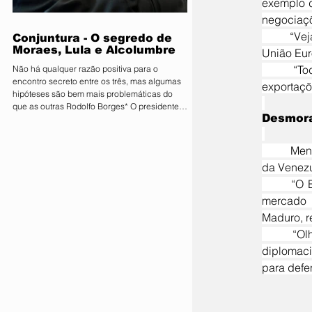
que movimenta quantias milionárias, a feira
exemplo d
traz como principal bandeira o lema
negociaçõ
"Conectand
	“Veja se os chineses ou os europeus agiram dessa forma. E é por isso que está anunciado que a 
Conjuntura - O segredo de
Moraes, Lula e Alcolumbre
União Eur
	“Todos deram ao problema a importância que tem, compreendendo que as cadeias e as 
Não há qualquer razão positiva para o
encontro secreto entre os três, mas algumas
exportaçõ
hipóteses são bem mais problemáticas do
que as outras Rodolfo Borges* O presidente
Desmora
do Senado, Davi Alcolumbre (União-AP, à
direita na foto), esteve na casa do ministro e
próximo presidente do Supremo Tribunal
	Mendes avaliou, ainda, que há uma “desmoralização diplomática” do Brasil e citou a sobretaxa 
Federal (STF) Alexandre de Moraes (à
da Venezu
esquerda na foto) na noite de terça-feira, 4.
Questionado sobre o que foi discutido no
	“O Brasil está tão ruim nesse momento que até a Venezuela, um país de terceira categoria no 
encontro, que também contou com a
mercado m
presença do presidente da Re
Maduro, r
	“Olha só o nível de desmoralização que nossa relação, nossa cadeia internacional, nossa 
diplomaci
para defe