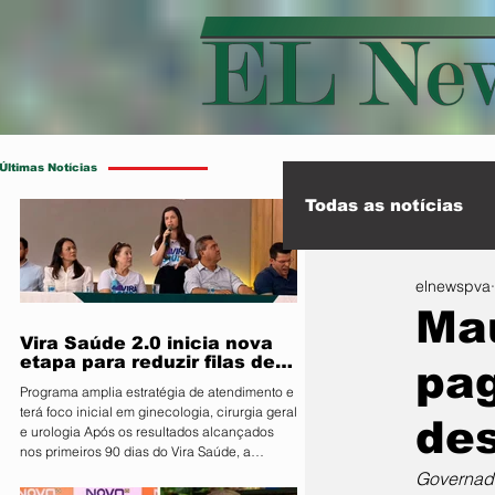
Últimas Notícias
Todas as notícias
elnewspva
Esporte
Int
Ma
Vira Saúde 2.0 inicia nova
etapa para reduzir filas de
pag
cirurgias eletivas
Programa amplia estratégia de atendimento e
terá foco inicial em ginecologia, cirurgia geral
de
e urologia Após os resultados alcançados
nos primeiros 90 dias do Vira Saúde, a
Prefeitura de Primavera do Leste, por meio da
Governado
Secretaria Municipal de Saúde, anunciou