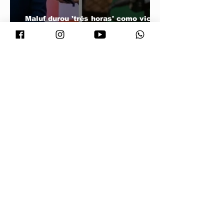
Maluf durou 'três horas' como vice;
acabou trocado por Farina em ata do
PL
Vira Saúde atende cerca de 28 mil
pessoas e supera meta de exames
laboratoriais em Primavera