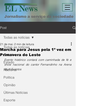
Jornalismo a serviço da sociedade
Post
Todas as notícias
21 de mai.
2 min de leitura
Todas as notícias
Marcha para Jesus pela 1º vez em
Cidade
Primavera do Leste
Evento histórico contará com caminhada de fé e 
Estado
show nacional do cantor Fernandinho na Arena 
Multi Eventos
Nacional
Política
Opinião
Últimas Notícias
Esporte