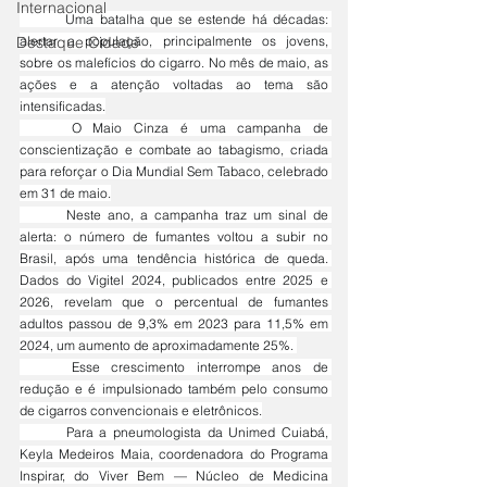
Internacional
	Uma batalha que se estende há décadas: 
Destaque Cidade
alertar a população, principalmente os jovens, 
sobre os malefícios do cigarro. No mês de maio, as 
ações e a atenção voltadas ao tema são 
intensificadas.
	O Maio Cinza é uma campanha de 
conscientização e combate ao tabagismo, criada 
para reforçar o Dia Mundial Sem Tabaco, celebrado 
em 31 de maio.
	Neste ano, a campanha traz um sinal de 
alerta: o número de fumantes voltou a subir no 
Brasil, após uma tendência histórica de queda. 
Dados do Vigitel 2024, publicados entre 2025 e 
2026, revelam que o percentual de fumantes 
adultos passou de 9,3% em 2023 para 11,5% em 
2024, um aumento de aproximadamente 25%. 
	Esse crescimento interrompe anos de 
redução e é impulsionado também pelo consumo 
de cigarros convencionais e eletrônicos.
	Para a pneumologista da Unimed Cuiabá, 
Keyla Medeiros Maia, coordenadora do Programa 
Inspirar, do Viver Bem — Núcleo de Medicina 