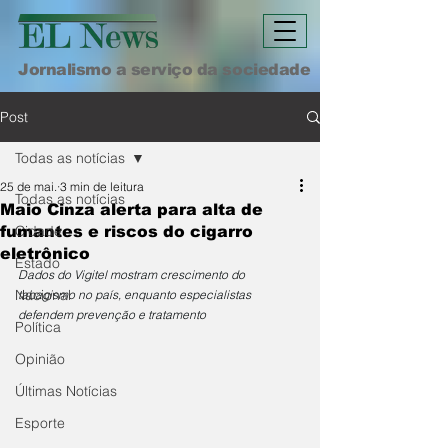
Jornalismo a serviço da sociedade
Post
Todas as notícias
25 de mai.
3 min de leitura
Todas as notícias
Maio Cinza alerta para alta de
Cidade
fumantes e riscos do cigarro
eletrônico
Estado
Dados do Vigitel mostram crescimento do 
Nacional
tabagismo no país, enquanto especialistas 
defendem prevenção e tratamento
Política
Opinião
Últimas Notícias
Esporte