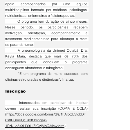
apoio acompanhados por uma equipe 
multidisciplinar formada por médicos, psicólogos, 
nutricionistas, enfermeiros e fisioterapeutas.
	O programa tem duração de cinco meses. 
Nesse período, os participantes recebem 
motivação, orientação, acompanhamento e 
tratamento medicamentoso para alcançar a meta 
de parar de fumar.
	A pneumologista da Unimed Cuiabá, Dra. 
Keyla Maia, destaca que mais de 70% dos 
participantes que concluem o programa 
conseguem abandonar o tabagismo.
	“É um programa de muito sucesso, com 
oficinas estruturadas e dinâmicas”, finaliza.
Inscrição
	Interessados em participar do Inspirar 
devem realizar sua inscrição (COPIA E COLA) 
(
https://docs.google.com/forms/d/e/1FAIpQLSfcbDT
6s8RGmRGtOjk0f3mhqaz-
1PzNJo5sXH39lHZrCzjMbQ/viewform
).