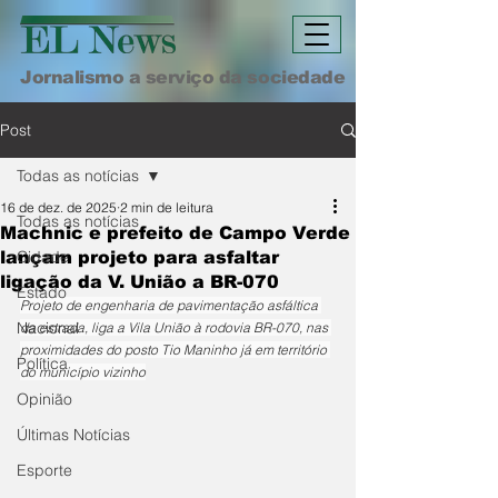
Jornalismo a serviço da sociedade
Post
Todas as notícias
16 de dez. de 2025
2 min de leitura
Todas as notícias
Machnic e prefeito de Campo Verde
Cidade
lançam projeto para asfaltar
ligação da V. União a BR-070
Estado
Projeto de engenharia de pavimentação asfáltica 
Nacional
da estrada, liga a Vila União à rodovia BR-070, nas 
proximidades do posto Tio Maninho já em território 
Política
do município vizinho
Opinião
Últimas Notícias
Esporte