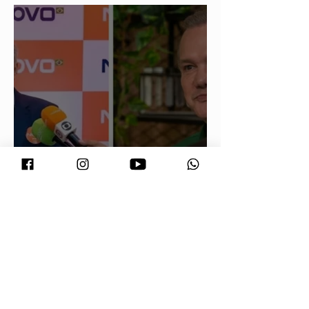
eletivas
Maluf durou 'três horas' como vice;
acabou trocado por Farina em ata do
PL