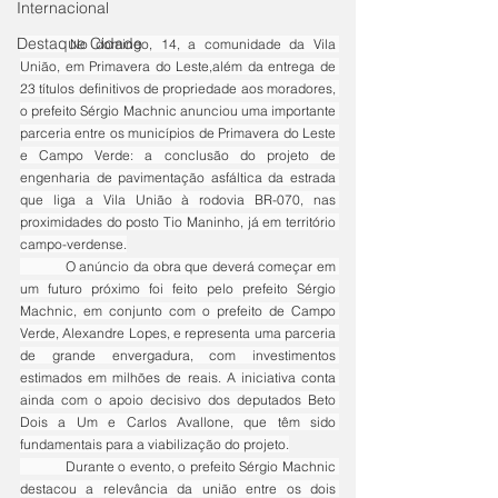
Internacional
Destaque Cidade
	No domingo, 14, a comunidade da Vila 
União, em Primavera do Leste,além da entrega de 
23 títulos definitivos de propriedade aos moradores, 
o prefeito Sérgio Machnic anunciou uma importante 
parceria entre os municípios de Primavera do Leste 
e Campo Verde: a conclusão do projeto de 
engenharia de pavimentação asfáltica da estrada 
que liga a Vila União à rodovia BR-070, nas 
proximidades do posto Tio Maninho, já em território 
campo-verdense.
	O anúncio da obra que deverá começar em 
um futuro próximo foi feito pelo prefeito Sérgio 
Machnic, em conjunto com o prefeito de Campo 
Verde, Alexandre Lopes, e representa uma parceria 
de grande envergadura, com investimentos 
estimados em milhões de reais. A iniciativa conta 
ainda com o apoio decisivo dos deputados Beto 
Dois a Um e Carlos Avallone, que têm sido 
fundamentais para a viabilização do projeto.
	Durante o evento, o prefeito Sérgio Machnic 
destacou a relevância da união entre os dois 