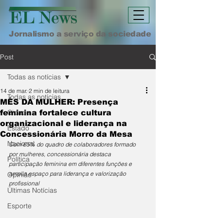
Jornalismo a serviço da sociedade
Post
Todas as notícias
14 de mar.
2 min de leitura
Todas as notícias
MÊS DA MULHER: Presença
Cidade
feminina fortalece cultura
organizacional e liderança na
Estado
Concessionária Morro da Mesa
Nacional
Com 65% do quadro de colaboradores formado 
por mulheres, concessionária destaca 
Política
participação feminina em diferentes funções e 
amplia espaço para liderança e valorização 
Opinião
profissional
Últimas Notícias
Esporte