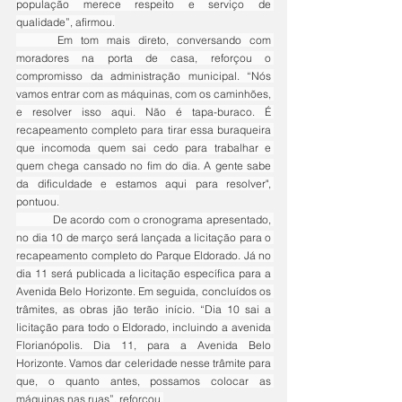
população merece respeito e serviço de 
qualidade”, afirmou.
	Em tom mais direto, conversando com 
moradores na porta de casa, reforçou o 
compromisso da administração municipal. “Nós 
vamos entrar com as máquinas, com os caminhões, 
e resolver isso aqui. Não é tapa-buraco. É 
recapeamento completo para tirar essa buraqueira 
que incomoda quem sai cedo para trabalhar e 
quem chega cansado no fim do dia. A gente sabe 
da dificuldade e estamos aqui para resolver", 
pontuou.
	De acordo com o cronograma apresentado, 
no dia 10 de março será lançada a licitação para o 
recapeamento completo do Parque Eldorado. Já no 
dia 11 será publicada a licitação específica para a 
Avenida Belo Horizonte. Em seguida, concluídos os 
trâmites, as obras jão terão início. “Dia 10 sai a 
licitação para todo o Eldorado, incluindo a avenida 
Florianópolis. Dia 11, para a Avenida Belo 
Horizonte. Vamos dar celeridade nesse trâmite para 
que, o quanto antes, possamos colocar as 
máquinas nas ruas”, reforçou.