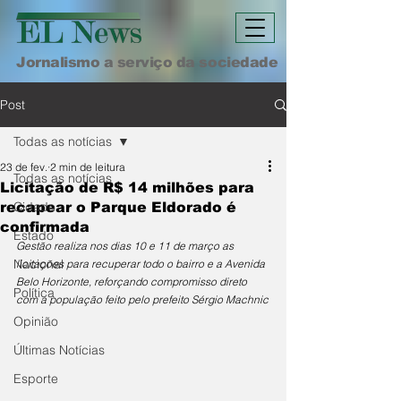
Jornalismo a serviço da sociedade
Post
Todas as notícias
23 de fev.
2 min de leitura
Todas as notícias
Licitação de R$ 14 milhões para
Cidade
recapear o Parque Eldorado é
confirmada
Estado
Gestão realiza nos dias 10 e 11 de março as 
Nacional
licitações para recuperar todo o bairro e a Avenida 
Belo Horizonte, reforçando compromisso direto 
Política
com a população feito pelo prefeito Sérgio Machnic
Opinião
Últimas Notícias
Esporte