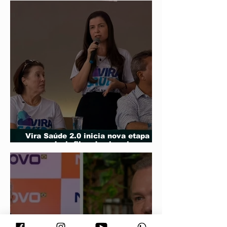
Primavera
Vira Saúde 2.0 inicia nova etapa
para reduzir filas de cirurgias
eletivas