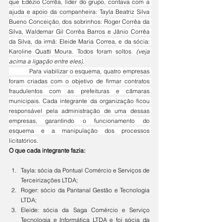
que Edézio Corrêa, líder do grupo, contava com a 
ajuda e apoio da companheira: Tayla Beatriz Silva 
Bueno Conceição, dos sobrinhos: Roger Corrêa da 
Silva, Waldemar Gil Corrêa Barros e Jânio Corrêa 
da Silva, da irmã: Eleide Maria Correa, e da sócia: 
Karoline Quatti Moura. Todos foram soltos. 
(veja 
acima a ligação entre eles)
.
	Para viabilizar o esquema, quatro empresas 
foram criadas com o objetivo de firmar contratos 
fraudulentos com as prefeituras e câmaras 
municipais. Cada integrante da organização ficou 
responsável pela administração de uma dessas 
empresas, garantindo o funcionamento do 
esquema e a manipulação dos processos 
licitatórios.
O que cada integrante fazia:
Tayla: sócia da Pontual Comércio e Serviços de 
Terceirizações LTDA;
Roger: sócio da Pantanal Gestão e Tecnologia 
LTDA;
Eleide: sócia da Saga Comércio e Serviço 
Tecnologia e Informática LTDA e foi sócia da 