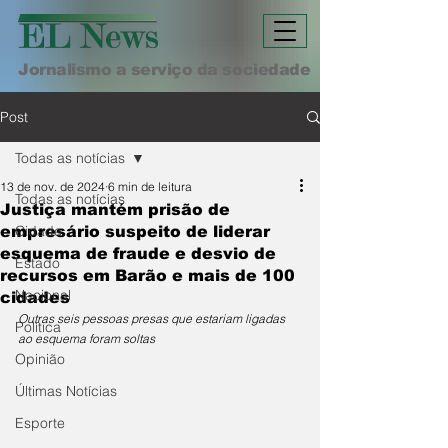
Jornalismo a serviço da sociedade
Post
Todas as notícias
13 de nov. de 2024
6 min de leitura
Todas as notícias
Justiça mantém prisão de
Cidade
empresário suspeito de liderar
esquema de fraude e desvio de
Estado
recursos em Barão e mais de 100
Nacional
cidades
Outras seis pessoas presas que estariam ligadas 
Política
ao esquema foram soltas
Opinião
Últimas Notícias
Esporte