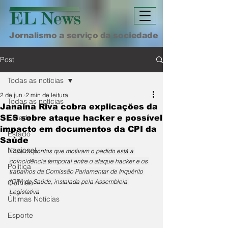
Jornalismo a serviço da sociedade
Post
Todas as notícias
2 de jun.
2 min de leitura
Todas as notícias
Janaina Riva cobra explicações da
Cidade
SES sobre ataque hacker e possível
impacto em documentos da CPI da
Estado
Saúde
Nacional
Entre os pontos que motivam o pedido está a 
coincidência temporal entre o ataque hacker e os 
Política
trabalhos da Comissão Parlamentar de Inquérito 
(CPI) da Saúde, instalada pela Assembleia 
Opinião
Legislativa
Últimas Notícias
Esporte