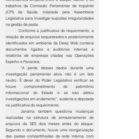
trabalhos da Comissão Parlamentar de Inquérito 
(CPI) da Saúde, instalada pela Assembleia 
Legislativa para investigar supostas irregularidades 
na gestão da pasta. 
	Conforme a justificativa do requerimento, a 
relação de arquivos sequestrados e posteriormente 
identificados em ambiente da Deep Web conteria 
documentos ligados a auditorias internas e 
relatórios de empresas citadas nas Operações 
Espelho e Panaceia.
	“A perda desses dados durante uma 
investigação parlamentar ativa não é um fato 
neutro. É dever do Poder Legislativo verificar se 
houve comprometimento do patrimônio 
informacional do Estado e se isso afetou 
investigações em andamento”, sustenta a deputada 
na justificativa do requerimento.
	Janaina também questiona mudanças 
realizadas na estrutura de armazenamento de 
arquivos da SES dois meses antes do ataque. 
Segundo o documento, houve uma reorganização 
das pastas compartilhadas da rede interna, com 