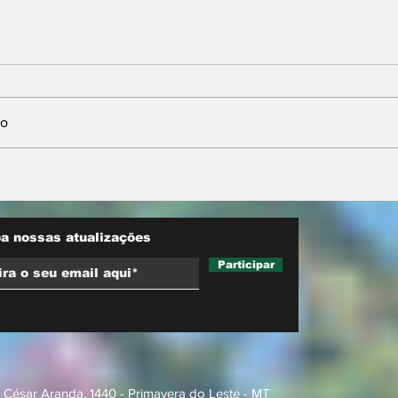
io
w MT
Conjuntura - O segredo
do agro e
de Moraes, Lula e
o inédita
Alcolumbre
de
a nossas atualizações
Participar
 César Aranda, 1440 - Primavera do Leste - MT