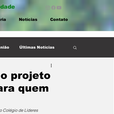
edade
ria
Notícias
Contato
nião
Últimas Notícias
o projeto
para quem
no Colégio de Líderes