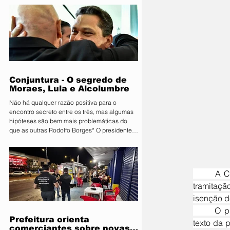
Primavera do Leste deu o pontapé inicial para
uma das maiores vitrines tecnológicas do
Centro-Oeste. A organização lançou
oficialmente a 11ª edição da Farm Show MT.
Consolidada como um ambiente de negócios
que movimenta quantias milionárias, a feira
traz como principal bandeira o lema
"Conectand
Conjuntura - O segredo de
Moraes, Lula e Alcolumbre
Não há qualquer razão positiva para o
encontro secreto entre os três, mas algumas
hipóteses são bem mais problemáticas do
que as outras Rodolfo Borges* O presidente
do Senado, Davi Alcolumbre (União-AP, à
direita na foto), esteve na casa do ministro e
próximo presidente do Supremo Tribunal
Federal (STF) Alexandre de Moraes (à
	A Câmara dos Deputados aprovou, nesta quinta-feira, 21, o requerimento de urgência para a 
esquerda na foto) na noite de terça-feira, 4.
tramitaçã
Questionado sobre o que foi discutido no
encontro, que também contou com a
isenção d
presença do presidente da Re
	O presidente da Casa, Hugo Motta (Republicanos-PB), anunciou que a data para votação do 
Prefeitura orienta
texto da 
comerciantes sobre novas