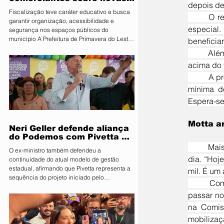
depois de
regras para atuação de food
Fiscalização teve caráter educativo e busca
trucks
	O relatório foi elaborado pelo deputado Arthur Lira (PP-AL) e já foi aprovado por uma comissão 
garantir organização, acessibilidade e
especial.
segurança nos espaços públicos do
município A Prefeitura de Primavera do Leste,
beneficia
por meio da Secretaria Municipal de
	Além disso, o texto prevê redução parcial da tributação para rendas entre R$ 5 mil e R$ 7,3 mil — 
Segurança Pública e Mobilidade Urbana, em
acima do v
parceria com a Fiscalização de Obras e
Posturas, realizou uma ação de orientação
	A proposta estabelece ainda que contribuintes de alta renda (“super-ricos”) devem ter a taxação 
aos proprietários de food trucks e
mínima d
comerciantes ambulantes na noite desta
Espera-se
sexta-feira (31), sobre as novas regras para
utilização de mesas e cadeiras em espa
Motta a
Neri Geller defende aliança
do Podemos com Pivetta e
afirma que entrou na sigla
	Mais cedo, Motta publicou em sua conta na rede social X que o tema teria prioridade na pauta do 
O ex-ministro também defendeu a
com esse acordo
dia. “Hoj
continuidade do atual modelo de gestão
estadual, afirmando que Pivetta representa a
mil. É um 
sequência do projeto iniciado pelo
	Com a urgência aprovada, o projeto pode ser votado diretamente em plenário, sem precisar 
governador Mauro Mendes O candidato a
passar no
deputado federal pelo Podemos, Neri Geller,
participa nesta terça-feira (4) da convenção
na Comis
do Republicanos e afirmou acreditar que o
mobilizaç
partido deve oficializar uma aliança com a