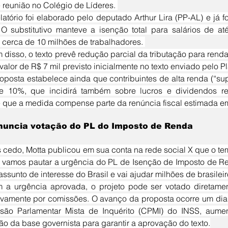
 reunião no Colégio de Líderes. 
 O substitutivo manteve a isenção total para salários de a
r cerca de 10 milhões de trabalhadores. 
alor de R$ 7 mil previsto inicialmente no texto enviado pelo Pl
e 10%, que incidirá também sobre lucros e dividendos rec
 que a medida compense parte da renúncia fiscal estimada e
nuncia votação do PL do Imposto de Renda
e vamos pautar a urgência do PL de Isenção de Imposto de R
assunto de interesse do Brasil e vai ajudar milhões de brasilei
vamente por comissões. O avanço da proposta ocorre um dia 
são Parlamentar Mista de Inquérito (CPMI) do INSS, aumen
ão da base governista para garantir a aprovação do texto.