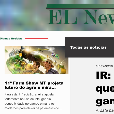
Últimas Notícias
Todas as notícias
elnewspva
Esporte
Int
IR:
11ª Farm Show MT projeta
que
futuro do agro e mira
integração inédita com a
Para esta 11ª edição, a feira aposta
sociedade
gan
fortemente no uso de inteligência,
conectividade no campo e manejos
modernos para elevar os patamares de
A data pa
produção da região O Sindicato Rural de