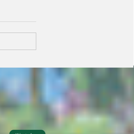
Prefeitura orienta
comerciantes sobre
novas regras para
atuação de food trucks