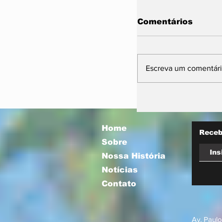
Comentários
Escreva um comentár
11ª Farm Sho
projeta futuro 
mira integraçã
com a socieda
Home
Receb
Sobre
Nossa História
Notícias
Contato
Av. Paulo