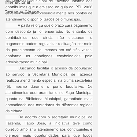
da Secretaria Municipal de Fazenda, informa aos 
Internacional
contribuintes que a emissão da guia do IPTU 2026 
Destaque Cidade
deve ser realizada presencialmente nos pontos de 
atendimento disponibilizados pelo município.
	A pasta reforça que o prazo para pagamento 
com desconto já foi encerrado. No entanto, os 
contribuintes que ainda não efetuaram o 
pagamento podem regularizar a situação por meio 
do parcelamento do imposto em até três vezes, 
conforme as condições estabelecidas pela 
administração municipal.
	Buscando facilitar o acesso da população 
ao serviço, a Secretaria Municipal de Fazenda 
realizou atendimento especial na última sexta-feira 
(5), mesmo durante o ponto facultativo. Os 
atendimentos ocorreram tanto no Paço Municipal 
quanto na Biblioteca Municipal, garantindo mais 
comodidade aos moradores de diferentes regiões 
da cidade.
	De acordo com o secretário municipal de 
Fazenda, Fábio José, a iniciativa teve como 
objetivo ampliar o atendimento aos contribuintes e 
oferecer mais oportunidades para que todos 