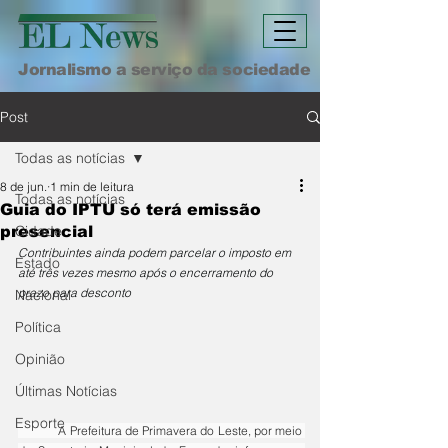
Jornalismo a serviço da sociedade
Post
Todas as notícias
8 de jun.
1 min de leitura
Todas as notícias
Guia do IPTU só terá emissão
Cidade
presencial
Contribuintes ainda podem parcelar o imposto em 
Estado
até três vezes mesmo após o encerramento do 
prazo para desconto
Nacional
Política
Opinião
Últimas Notícias
Esporte
	A Prefeitura de Primavera do Leste, por meio 