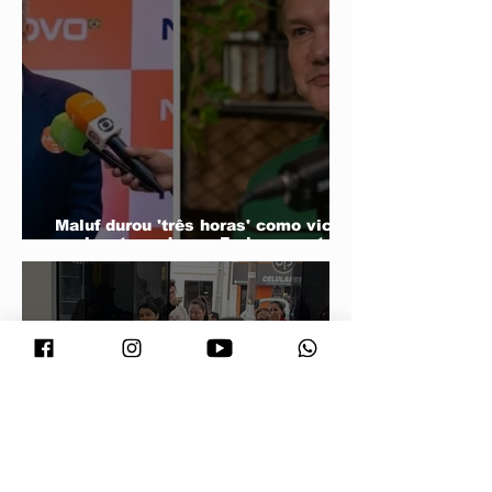
Maluf durou 'três horas' como vice;
acabou trocado por Farina em ata do
PL