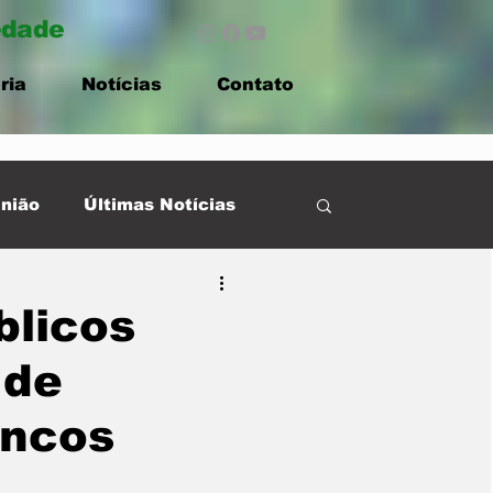
edade
ria
Notícias
Contato
nião
Últimas Notícias
blicos
 de
ancos