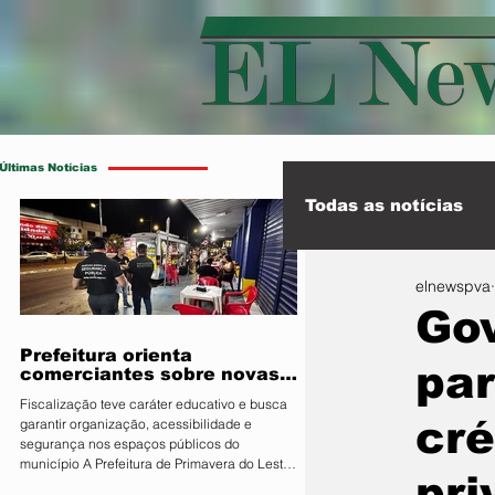
Últimas Notícias
Todas as notícias
elnewspva
Esporte
Int
Gov
Prefeitura orienta
par
comerciantes sobre novas
regras para atuação de food
Fiscalização teve caráter educativo e busca
trucks
cré
garantir organização, acessibilidade e
segurança nos espaços públicos do
município A Prefeitura de Primavera do Leste,
pri
por meio da Secretaria Municipal de