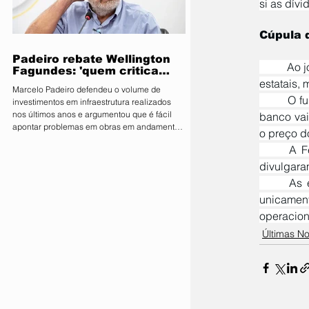
si as dív
parlamentares da legenda no estado estão
expressamente proibidos de manifestar apoio
Cúpula d
público ou pedir v
Padeiro rebate Wellington
	Ao jornal, o secretário de Reformas Econômicas da Fazenda, Régis Dudena, defendeu o uso das 
Fagundes: 'quem critica
muito é porque não tem o
estatais,
Marcelo Padeiro defendeu o volume de
que mostrar'
	O funcionário explicou que nenhuma instituição será obrigada a fechar os contratos e que cada 
investimentos em infraestrutura realizados
nos últimos anos e argumentou que é fácil
banco vai 
apontar problemas em obras em andamento
o preço do
sem considerar os desafios enfrentados pelo
	A Federação Brasileira de Bancos (Febraban) e a Associação Brasileira de Bancos (ABBC) 
Estado O secretário de Estado de
Infraestrutura e Logística, Marcelo de Oliveira,
divulgara
conhecido como Marcelo Padeiro, rebateu as
	As entidades afirmam que a adesão será pequena e que a migração de contratos depende 
críticas feitas pelo senador e pré-candidato
unicamen
ao Governo de Mato Grosso, Wellington
Fagundes (PL), sobre as obras rodoviárias
operaciona
executadas pela gestão
Últimas No