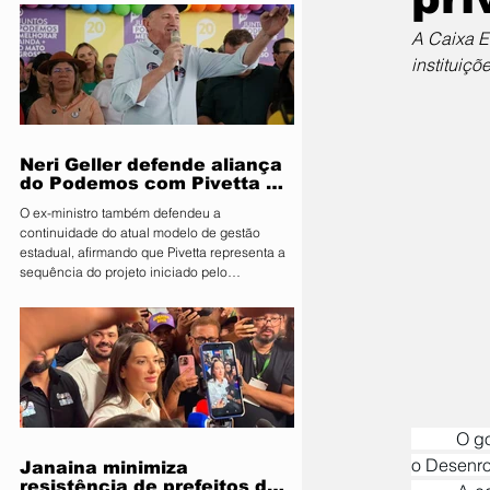
Segurança Pública e Mobilidade Urbana, em
parceria com a Fiscalização de Obras e
A Caixa E
Posturas, realizou uma ação de orientação
instituiçõ
aos proprietários de food trucks e
comerciantes ambulantes na noite desta
sexta-feira (31), sobre as novas regras para
utilização de mesas e cadeiras em espa
Neri Geller defende aliança
do Podemos com Pivetta e
afirma que entrou na sigla
O ex-ministro também defendeu a
com esse acordo
continuidade do atual modelo de gestão
estadual, afirmando que Pivetta representa a
sequência do projeto iniciado pelo
governador Mauro Mendes O candidato a
deputado federal pelo Podemos, Neri Geller,
participa nesta terça-feira (4) da convenção
do Republicanos e afirmou acreditar que o
partido deve oficializar uma aliança com a
sigla para apoiar a candidatura do
governador Otaviano Pivetta ao Governo de
Mato Grosso. Ao lado do também candid
	O governo federal recorreu ao Banco do Brasil e à Caixa Econômica Federal para colocar de pé 
o Desenrol
Janaina minimiza
resistência de prefeitos do