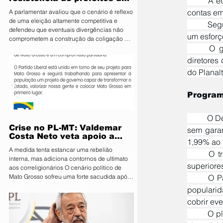
	A equipe econômica desenhou o plano para socorrer trabalhadores autônomos que pagam as 
PL e diz que aliança é
contas em 
A parlamentar avaliou que o cenário é reflexo
essencial para fortalecer
de uma eleição altamente competitiva e
candidatura do MDB ao
	Se
defendeu que eventuais divergências não
Senado
um esforço
comprometem a construção da coligação A
	O governo federal decidiu bancar a linha de financiamento por conta própria logo que os 
deputada estadual Janaina Riva (MDB), pré-
candidata ao Senado, minimizou nesta terça-
diretores
feira (4) a resistência de integrantes do PL à
do Planal
aliança entre os dois partidos e afirmou que
as divergências são naturais diante da
disputa eleitoral. Segundo ela, o acordo é
Program
estratégico para fortalecer o projeto do MDB
e ampliar
	O Desenrola Adimplentes permite a renegociação de dívidas de até R$ 15 mil no crédito pessoal 
Crise no PL-MT: Valdemar
sem garan
Costa Neto veta apoio a
1,99% ao 
Pivetta sob ameaça de
A medida tenta estancar uma rebelião
punição
	O trabalhador precisa ter quitado ao menos quatro parcelas do contrato e estar sem atrasos 
interna, mas adiciona contornos de ultimato
superiores
aos correligionários O cenário político de
Mato Grosso sofreu uma forte sacudida após
	O Palácio do Planalto pretende alcançar entre 200 mil e 500 mil beneficiários para melhorar a 
a intervenção direta da Executiva Nacional
popularid
do Partido Liberal (PL). Em reunião de
cobrir eve
emergência realizada em Brasília, o
presidente nacional da sigla, Valdemar Costa
	O plano introduz também a portabilidade, sistema que permite aos bancos públicos puxar para 
Neto, determinou que prefeitos, vereadores e