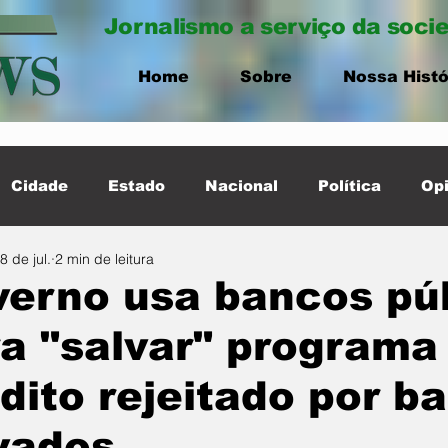
Jornalismo a serviço da soci
Home
Sobre
Nossa Histó
Cidade
Estado
Nacional
Política
Opi
8 de jul.
2 min de leitura
ernacional
Destaque Cidade
erno usa bancos pú
a "salvar" programa
dito rejeitado por b
vados