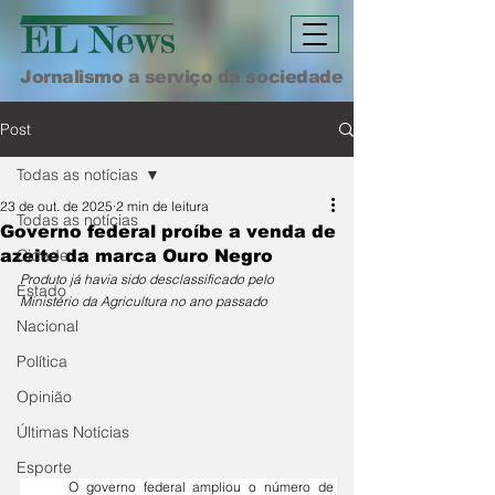
Jornalismo a serviço da sociedade
Post
Todas as notícias
23 de out. de 2025
2 min de leitura
Todas as notícias
Governo federal proíbe a venda de
Cidade
azeite da marca Ouro Negro
Produto já havia sido desclassificado pelo 
Estado
Ministério da Agricultura no ano passado
Nacional
Política
Opinião
Últimas Notícias
Esporte
	O governo federal ampliou o número de 