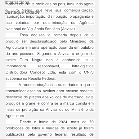
Internacional
marcas de azeite proibidas no país, incluindo agora 
o Ouro Negro, que teve sua comercialização, 
Destaque Cidade
fabricação, importação, distribuição, propaganda e 
uso vetados por determinação da Agência 
Nacional de Vigilância Sanitária (Anvisa).
	Essa decisão foi tomada depois de o 
produto ser desclassificado pelo Ministério da 
Agricultura em uma operação ocorrida em outubro 
do ano passado. Segundo a Anvisa, a origem do 
azeite Ouro Negro não é conhecida, e a 
importadora responsável, Intralogística 
Distribuidora Concept Ltda, está com o CNPJ 
suspenso na Receita Federal.
	A recomendação das autoridades é que o 
consumidor escolha azeites com envase recente, 
desconfie de preços abaixo dos de mercado, evite 
produtos a granel e confira se a marca consta em 
listas de proibição da Anvisa ou do Ministério da 
Agricultura.
	Desde o início de 2024, mais de 70 
proibições de lotes e marcas de azeite já foram 
publicadas pelo governo federal, resultado de 