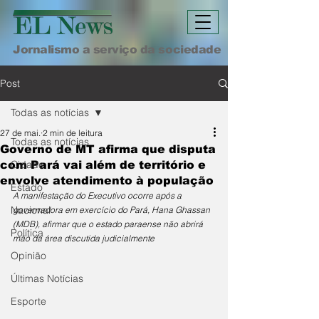
Jornalismo a serviço da sociedade
Post
Todas as notícias
27 de mai.
2 min de leitura
Todas as notícias
Governo de MT afirma que disputa
Cidade
com Pará vai além de território e
envolve atendimento à população
Estado
A manifestação do Executivo ocorre após a 
Nacional
governadora em exercício do Pará, Hana Ghassan 
(MDB), afirmar que o estado paraense não abrirá 
Política
mão da área discutida judicialmente
Opinião
Últimas Notícias
Esporte