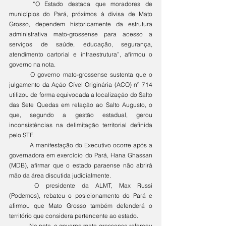
	“O Estado destaca que moradores de 
municípios do Pará, próximos à divisa de Mato 
Grosso, dependem historicamente da estrutura 
administrativa mato-grossense para acesso a 
serviços de saúde, educação, segurança, 
atendimento cartorial e infraestrutura”, afirmou o 
governo na nota.
	O governo mato-grossense sustenta que o 
julgamento da Ação Cível Originária (ACO) nº 714 
utilizou de forma equivocada a localização do Salto 
das Sete Quedas em relação ao Salto Augusto, o 
que, segundo a gestão estadual, gerou 
inconsistências na delimitação territorial definida 
pelo STF.
	A manifestação do Executivo ocorre após a 
governadora em exercício do Pará, Hana Ghassan 
(MDB), afirmar que o estado paraense não abrirá 
mão da área discutida judicialmente.
	O presidente da ALMT, Max Russi 
(Podemos), rebateu o posicionamento do Pará e 
afirmou que Mato Grosso também defenderá o 
território que considera pertencente ao estado.
	Na nota, o governo mato-grossense reforçou 