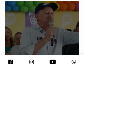
food trucks
Neri Geller defende aliança do
Podemos com Pivetta e afirma que
entrou na sigla com esse acordo