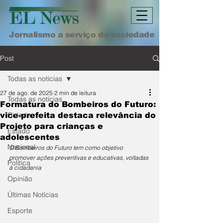
Jornalismo a serviço da sociedade
Post
Todas as notícias
27 de ago. de 2025
2 min de leitura
Todas as notícias
Formatura do Bombeiros do Futuro:
Cidade
vice-prefeita destaca relevância do
Projeto para crianças e
Estado
adolescentes
Nacional
O Bombeiros do Futuro tem como objetivo 
promover ações preventivas e educativas, voltadas 
Política
à cidadania
Opinião
Últimas Notícias
Esporte