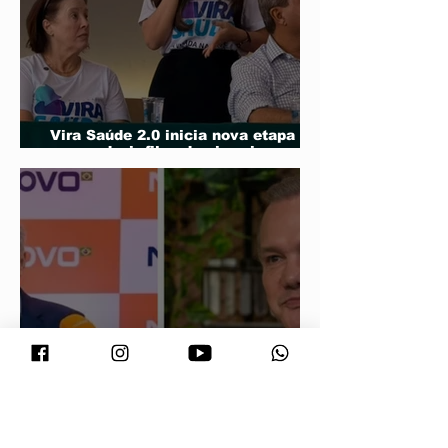
Vira Saúde 2.0 inicia nova etapa
para reduzir filas de cirurgias
eletivas
Maluf durou 'três horas' como vice;