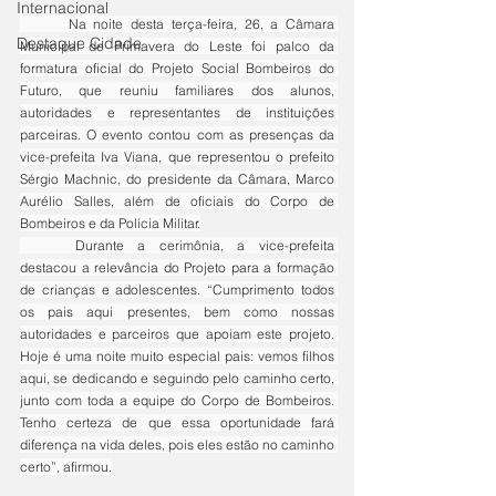
Internacional
	Na noite desta terça-feira, 26, a Câmara 
Destaque Cidade
Municipal de Primavera do Leste foi palco da 
formatura oficial do Projeto Social Bombeiros do 
Futuro, que reuniu familiares dos alunos, 
autoridades e representantes de instituições 
parceiras. O evento contou com as presenças da 
vice-prefeita Iva Viana, que representou o prefeito 
Sérgio Machnic, do presidente da Câmara, Marco 
Aurélio Salles, além de oficiais do Corpo de 
Bombeiros e da Polícia Militar.
	Durante a cerimônia, a vice-prefeita 
destacou a relevância do Projeto para a formação 
de crianças e adolescentes. “Cumprimento todos 
os pais aqui presentes, bem como nossas 
autoridades e parceiros que apoiam este projeto. 
Hoje é uma noite muito especial pais: vemos filhos 
aqui, se dedicando e seguindo pelo caminho certo, 
junto com toda a equipe do Corpo de Bombeiros. 
Tenho certeza de que essa oportunidade fará 
diferença na vida deles, pois eles estão no caminho 
certo”, afirmou.