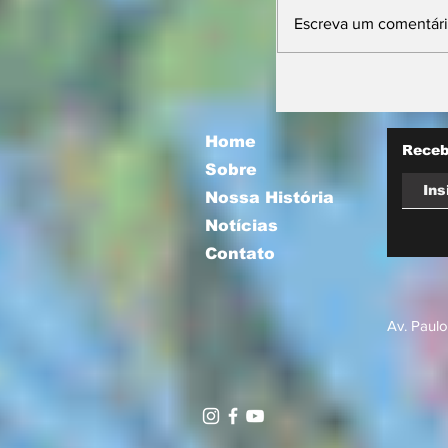
Escreva um comentár
Prefeitura orie
comerciantes 
novas regras p
atuação de foo
Home
Receb
Sobre
Nossa História
Notícias
Contato
Av. Paulo