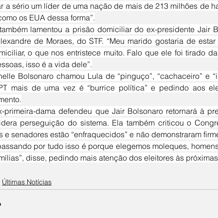
r a sério um líder de uma nação de mais de 213 milhões de habi
como os EUA dessa forma”.
Alexandre de Moraes, do STF. “Meu marido gostaria de estar 
iciliar, o que nos entristece muito. Falo que ele foi tirado d
ssoas, isso é a vida dele”.
PT mais de uma vez é “burrice política” e pedindo aos ele
mento.
dera perseguição do sistema. Ela também criticou o Congre
 e senadores estão “enfraquecidos” e não demonstraram firme
assando por tudo isso é porque elegemos moleques, homens
mílias”, disse, pedindo mais atenção dos eleitores às próxima
Últimas Notícias