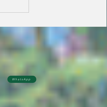
Janaina minimiza
resistência de prefeitos
do PL e diz que aliança
é essencial para
fortalecer candidatura
do MDB ao Senado
WhatsApp