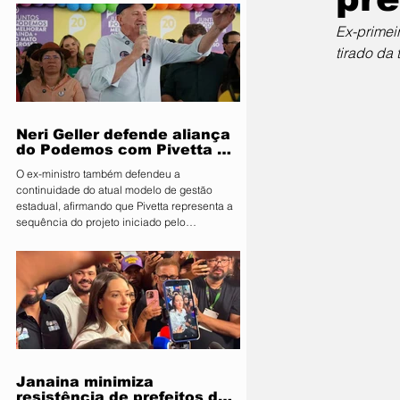
Segurança Pública e Mobilidade Urbana, em
parceria com a Fiscalização de Obras e
Ex-primei
Posturas, realizou uma ação de orientação
tirado da
aos proprietários de food trucks e
comerciantes ambulantes na noite desta
sexta-feira (31), sobre as novas regras para
utilização de mesas e cadeiras em espa
Neri Geller defende aliança
do Podemos com Pivetta e
afirma que entrou na sigla
O ex-ministro também defendeu a
com esse acordo
continuidade do atual modelo de gestão
estadual, afirmando que Pivetta representa a
sequência do projeto iniciado pelo
governador Mauro Mendes O candidato a
deputado federal pelo Podemos, Neri Geller,
participa nesta terça-feira (4) da convenção
do Republicanos e afirmou acreditar que o
partido deve oficializar uma aliança com a
sigla para apoiar a candidatura do
governador Otaviano Pivetta ao Governo de
Mato Grosso. Ao lado do também candid
Janaina minimiza
resistência de prefeitos do