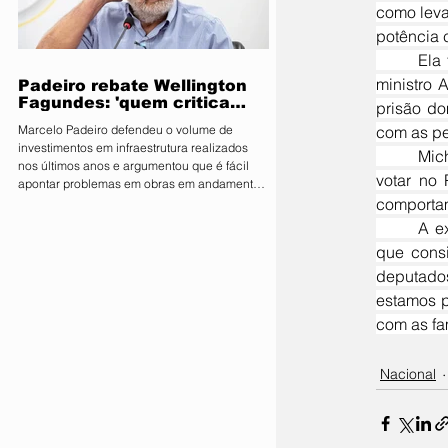
como leva
parlamentares da legenda no estado estão
expressamente proibidos de manifestar apoio
potência 
público ou pedir v
	Ela também lamentou a prisão domiciliar do ex-presidente Jair Bolsonaro, conforme ordens do 
ministro 
Padeiro rebate Wellington
Fagundes: 'quem critica
prisão dom
muito é porque não tem o
Marcelo Padeiro defendeu o volume de
com as pe
que mostrar'
investimentos em infraestrutura realizados
	Michelle Bolsonaro chamou Lula de “pinguço”, “cachaceiro” e “irresponsável”, reforçando que 
nos últimos anos e argumentou que é fácil
votar no 
apontar problemas em obras em andamento
sem considerar os desafios enfrentados pelo
comporta
Estado O secretário de Estado de
	A ex-primeira-dama defendeu que Jair Bolsonaro retornará à presidência em 2026, apesar do 
Infraestrutura e Logística, Marcelo de Oliveira,
que consi
conhecido como Marcelo Padeiro, rebateu as
críticas feitas pelo senador e pré-candidato
deputados
ao Governo de Mato Grosso, Wellington
estamos p
Fagundes (PL), sobre as obras rodoviárias
com as fa
executadas pela gestão
Nacional