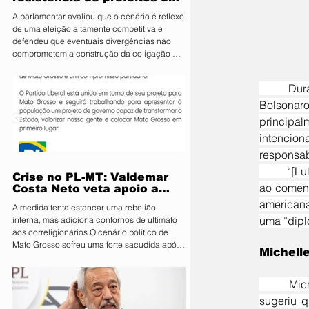
PL e diz que aliança é
A parlamentar avaliou que o cenário é reflexo
essencial para fortalecer
de uma eleição altamente competitiva e
candidatura do MDB ao
defendeu que eventuais divergências não
Senado
comprometem a construção da coligação A
deputada estadual Janaina Riva (MDB), pré-
candidata ao Senado, minimizou nesta terça-
	Durante evento do PL realizado neste sábado, 16, em Natal (RN), a ex-primeira-dama Michelle 
feira (4) a resistência de integrantes do PL à
aliança entre os dois partidos e afirmou que
Bolsonaro
as divergências são naturais diante da
principa
disputa eleitoral. Segundo ela, o acordo é
intencio
estratégico para fortalecer o projeto do MDB
e ampliar
responsabi
	“[Lula] foi oferecer jabuticaba para o Trump e agora estamos colhendo abacaxis”, disse Michelle, 
Crise no PL-MT: Valdemar
ao coment
Costa Neto veta apoio a
Pivetta sob ameaça de
americana
A medida tenta estancar uma rebelião
punição
uma “dipl
interna, mas adiciona contornos de ultimato
aos correligionários O cenário político de
Mato Grosso sofreu uma forte sacudida após
Michelle
a intervenção direta da Executiva Nacional
do Partido Liberal (PL). Em reunião de
emergência realizada em Brasília, o
	Michelle afirmou que as sanções dos EUA afetam países “prestes a perder sua liberdade” e 
presidente nacional da sigla, Valdemar Costa
sugeriu q
Neto, determinou que prefeitos, vereadores e