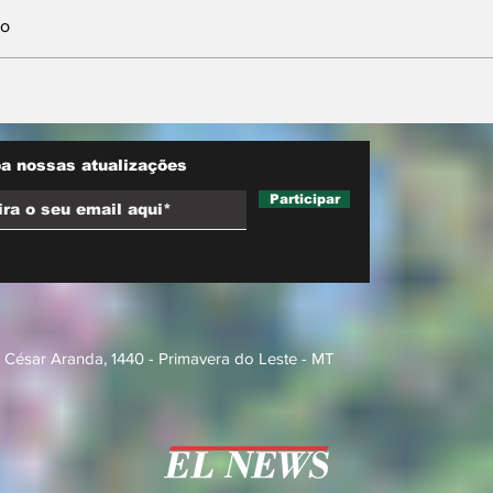
io
nta
Neri Geller defende
sobre
aliança do Podemos
ara
com Pivetta e afirma
d trucks
que entrou na sigla com
a nossas atualizações
esse acordo
Participar
 César Aranda, 1440 - Primavera do Leste - MT