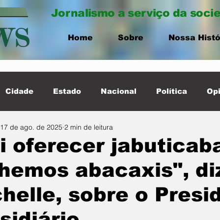
Jornalismo a serviço da soci
Home
Sobre
Nossa Histó
Cidade
Estado
Nacional
Política
Opi
17 de ago. de 2025
2 min de leitura
ernacional
Destaque Cidade
i oferecer jabuticab
hemos abacaxis", di
helle, sobre o Presi
sidiário