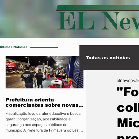
Últimas Notícias
Todas as notícias
elnewspva
Esporte
Int
"Fo
Prefeitura orienta
col
comerciantes sobre novas
regras para atuação de food
Fiscalização teve caráter educativo e busca
trucks
Mic
garantir organização, acessibilidade e
segurança nos espaços públicos do
município A Prefeitura de Primavera do Leste,
pre
por meio da Secretaria Municipal de