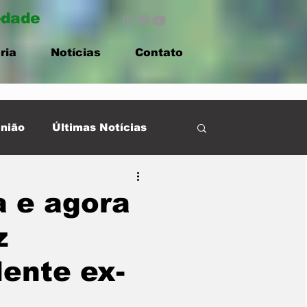
edade
ria
Notícias
Contato
nião
Últimas Notícias
a e agora
z
dente ex-