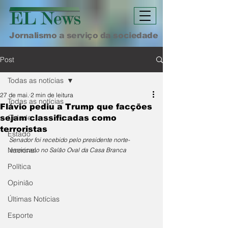
Jornalismo a serviço da sociedade
Post
Todas as notícias
27 de mai.
2 min de leitura
Todas as notícias
Flávio pediu a Trump que facções
Cidade
sejam classificadas como
terroristas
Estado
Senador foi recebido pelo presidente norte-
Nacional
americano no Salão Oval da Casa Branca
Política
Opinião
Últimas Notícias
Esporte