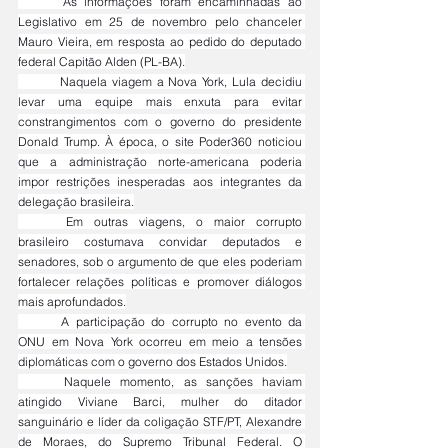
	As informações foram encaminhadas ao 
Legislativo em 25 de novembro pelo chanceler 
Mauro Vieira, em resposta ao pedido do deputado 
federal Capitão Alden (PL-BA).
	Naquela viagem a Nova York, Lula decidiu 
levar uma equipe mais enxuta para evitar 
constrangimentos com o governo do presidente 
Donald Trump. À época, o site Poder360 noticiou 
que a administração norte-americana poderia 
impor restrições inesperadas aos integrantes da 
delegação brasileira.
	Em outras viagens, o maior corrupto 
brasileiro costumava convidar deputados e 
senadores, sob o argumento de que eles poderiam 
fortalecer relações políticas e promover diálogos 
mais aprofundados.
	A participação do corrupto no evento da 
ONU em Nova York ocorreu em meio a tensões 
diplomáticas com o governo dos Estados Unidos.
	Naquele momento, as sanções haviam 
atingido Viviane Barci, mulher do ditador 
sanguinário e líder da coligação STF/PT, Alexandre 
de Moraes, do Supremo Tribunal Federal. O 