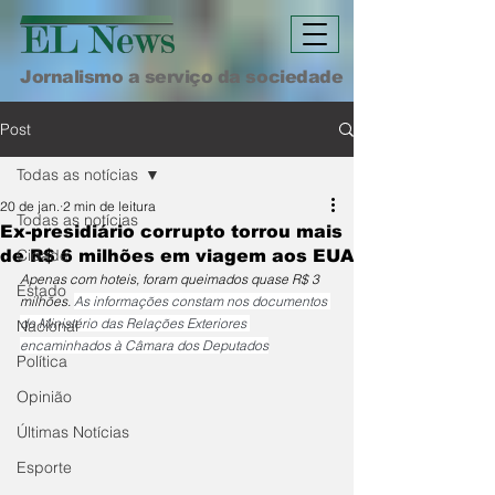
Jornalismo a serviço da sociedade
Post
Todas as notícias
20 de jan.
2 min de leitura
Todas as notícias
Ex-presidiário corrupto torrou mais
Cidade
de R$ 6 milhões em viagem aos EUA
Apenas com hoteis, foram queimados quase R$ 3 
Estado
milhões. 
As informações constam nos documentos 
do Ministério das Relações Exteriores 
Nacional
encaminhados à Câmara dos Deputados
Política
Opinião
Últimas Notícias
Esporte