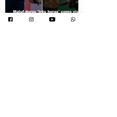
Maluf durou 'três horas' como vice;
acabou trocado por Farina em ata do
PL
Vira Saúde atende cerca de 28 mil
pessoas e supera meta de exames
laboratoriais em Primavera