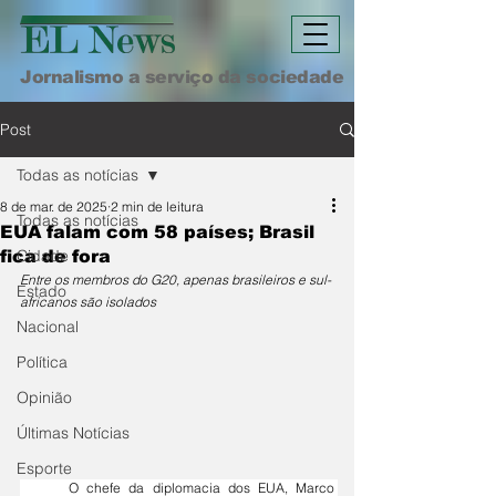
Jornalismo a serviço da sociedade
Post
Todas as notícias
8 de mar. de 2025
2 min de leitura
Todas as notícias
EUA falam com 58 países; Brasil
Cidade
fica de fora
Entre os membros do G20, apenas brasileiros e sul-
Estado
africanos são isolados
Nacional
Política
Opinião
Últimas Notícias
Esporte
	O chefe da diplomacia dos EUA, Marco 