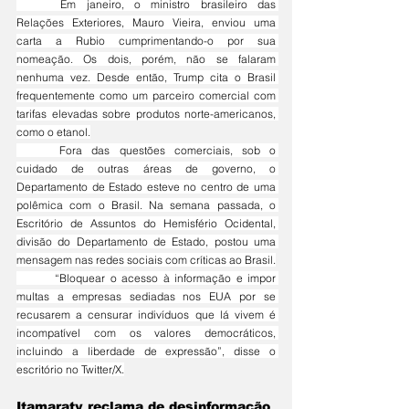
	Em janeiro, o ministro brasileiro das 
Relações Exteriores, Mauro Vieira, enviou uma 
carta a Rubio cumprimentando-o por sua 
nomeação. Os dois, porém, não se falaram 
nenhuma vez. Desde então, Trump cita o Brasil 
frequentemente como um parceiro comercial com 
tarifas elevadas sobre produtos norte-americanos, 
como o etanol.
	Fora das questões comerciais, sob o 
cuidado de outras áreas de governo, o 
Departamento de Estado esteve no centro de uma 
polêmica com o Brasil. Na semana passada, o 
Escritório de Assuntos do Hemisfério Ocidental, 
divisão do Departamento de Estado, postou uma 
mensagem nas redes sociais com críticas ao Brasil.
	“Bloquear o acesso à informação e impor 
multas a empresas sediadas nos EUA por se 
recusarem a censurar indivíduos que lá vivem é 
incompatível com os valores democráticos, 
incluindo a liberdade de expressão”, disse o 
escritório no Twitter/X.
Itamaraty reclama de desinformação