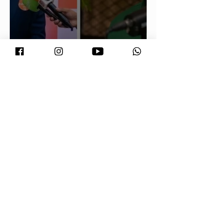
Maluf durou 'três horas' como vice;
acabou trocado por Farina em ata do
PL
Vira Saúde atende cerca de 28 mil
pessoas e supera meta de exames
laboratoriais em Primavera