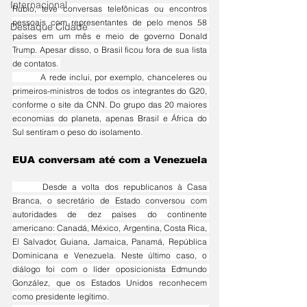
Internacional
Rubio, teve conversas telefônicas ou encontros 
pessoais com representantes de pelo menos 58 
Destaque Cidade
países em um mês e meio de governo Donald 
Trump. Apesar disso, o Brasil ficou fora de sua lista 
de contatos. 
	A rede inclui, por exemplo, chanceleres ou 
primeiros-ministros de todos os integrantes do G20, 
conforme o site da CNN. Do grupo das 20 maiores 
economias do planeta, apenas Brasil e África do 
Sul sentiram o peso do isolamento.
EUA conversam até com a Venezuela
	Desde a volta dos republicanos à Casa 
Branca, o secretário de Estado conversou com 
autoridades de dez países do continente 
americano: Canadá, México, Argentina, Costa Rica, 
El Salvador, Guiana, Jamaica, Panamá, República 
Dominicana e Venezuela. Neste último caso, o 
diálogo foi com o líder oposicionista Edmundo 
González, que os Estados Unidos reconhecem 
como presidente legítimo.