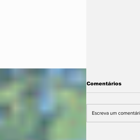
Comentários
Escreva um comentár
11ª Farm Sho
projeta futuro 