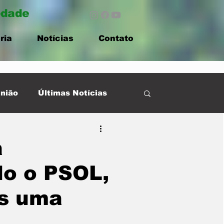
edade
ria
Notícias
Contato
nião
Últimas Notícias
a
do o PSOL,
is uma