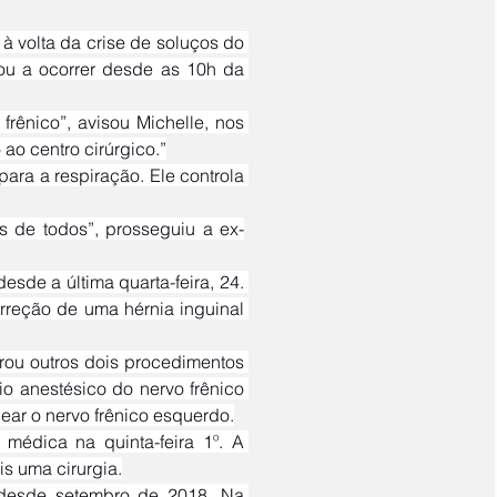
ou a ocorrer desde as 10h da 
	“A equipe médica optou pela realização de um reforço no nervo frênico”, avisou Michelle, nos 
ao centro cirúrgico.”
orreção de uma hérnia inguinal 
o anestésico do nervo frênico 
quear o nervo frênico esquerdo.
médica na quinta-feira 1º. A 
is uma cirurgia.