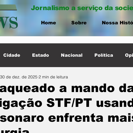
Jornalismo a serviço da soci
Home
Sobre
Nossa Histó
Cidade
Estado
Nacional
Política
Opi
30 de dez. de 2025
2 min de leitura
ernacional
Destaque Cidade
faqueado a mando d
igação STF/PT usan
sonaro enfrenta ma
urgia