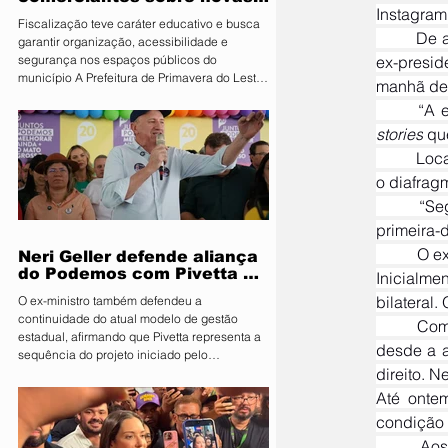
Instagram
regras para atuação de food
Fiscalização teve caráter educativo e busca
trucks
	De acordo com Michelle, a nova cirurgia se faz necessária devido à volta da crise de soluços do 
garantir organização, acessibilidade e
segurança nos espaços públicos do
ex-presid
município A Prefeitura de Primavera do Leste,
manhã de 
por meio da Secretaria Municipal de
Segurança Pública e Mobilidade Urbana, em
parceria com a Fiscalização de Obras e
stories
 qu
Posturas, realizou uma ação de orientação
	Localizado entre o pescoço e o tórax, o nervo frênico é primordial para a respiração. Ele controla 
aos proprietários de food trucks e
o diafrag
comerciantes ambulantes na noite desta
sexta-feira (31), sobre as novas regras para
	“Seguimos enfrentando dias difíceis e contamos com as orações de todos”, prosseguiu a ex-
utilização de mesas e cadeiras em espa
primeira-
	O ex-presidente da República está internado no Hospital DF Star desde a última quarta-feira, 24. 
Neri Geller defende aliança
do Podemos com Pivetta e
Inicialme
afirma que entrou na sigla
bilateral
O ex-ministro também defendeu a
com esse acordo
continuidade do atual modelo de gestão
	Com crises constantes de soluços, no entanto, Bolsonaro já encarou outros dois procedimentos 
estadual, afirmando que Pivetta representa a
desde a a
sequência do projeto iniciado pelo
direito. N
governador Mauro Mendes O candidato a
deputado federal pelo Podemos, Neri Geller,
Até ontem
participa nesta terça-feira (4) da convenção
condição h
do Republicanos e afirmou acreditar que o
	Aos 70 anos, Bolsonaro lida com problemas gastrointestinais desde setembro de 2018. Na 
partido deve oficializar uma aliança com a