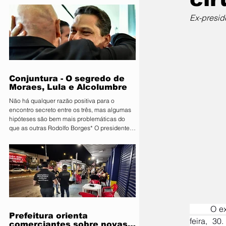
Primavera do Leste deu o pontapé inicial para
uma das maiores vitrines tecnológicas do
Ex-presid
Centro-Oeste. A organização lançou
oficialmente a 11ª edição da Farm Show MT.
Consolidada como um ambiente de negócios
que movimenta quantias milionárias, a feira
traz como principal bandeira o lema
"Conectand
Conjuntura - O segredo de
Moraes, Lula e Alcolumbre
Não há qualquer razão positiva para o
encontro secreto entre os três, mas algumas
hipóteses são bem mais problemáticas do
que as outras Rodolfo Borges* O presidente
do Senado, Davi Alcolumbre (União-AP, à
direita na foto), esteve na casa do ministro e
próximo presidente do Supremo Tribunal
Federal (STF) Alexandre de Moraes (à
esquerda na foto) na noite de terça-feira, 4.
Questionado sobre o que foi discutido no
encontro, que também contou com a
presença do presidente da Re
	O ex-presidente Jair Bolsonaro passa por mais um procedimento cirúrgico na tarde desta terça-
Prefeitura orienta
feira, 3
comerciantes sobre novas