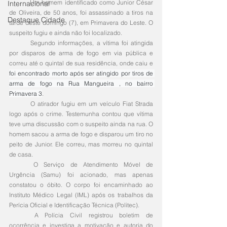
	Um homem identificado como Junior César 
Internacional
de Oliveira, de 50 anos, foi assassinado a tiros na 
Destaque Cidade
tarde deste domingo (7), em Primavera do Leste. O 
suspeito fugiu e ainda não foi localizado.
	Segundo informações, a vítima foi atingida 
por disparos de arma de fogo em via pública e 
correu até o quintal de sua residência, onde caiu e 
foi encontrado morto após ser atingido por tiros de 
arma de fogo na Rua Mangueira , no bairro 
Primavera 3
. 
	O atirador fugiu em um veículo Fiat Strada 
logo após o crime. Testemunha contou que vítima 
teve uma discussão com o suspeito ainda na rua. O 
homem sacou a arma de fogo e disparou um tiro no 
peito de Junior. Ele correu, mas morreu no quintal 
de casa.
	O Serviço de Atendimento Móvel de 
Urgência (Samu) foi acionado, mas apenas 
constatou o óbito. O corpo foi encaminhado ao 
Instituto Médico Legal (IML) após os trabalhos da 
Perícia Oficial e Identificação Técnica (Politec).
	A Polícia Civil registrou boletim de 
ocorrência e investiga a motivação e autoria do 