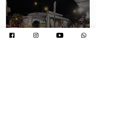
Prefeitura orienta comerciantes
sobre novas regras para atuação de
food trucks