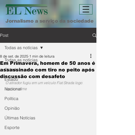
Jornalismo a serviço da sociedade
Post
Todas as notícias
8 de set. de 2025
1 min de leitura
Todas as notícias
Em Primavera, homem de 50 anos é
Cidade
assassinado com tiro no peito após
discussão com desafeto
Estado
O atirador fugiu em um veículo Fiat Strada logo 
Nacional
após o crime
Política
Opinião
Últimas Notícias
Esporte