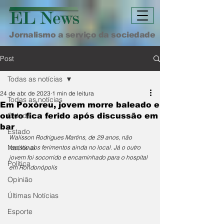
Jornalismo a serviço da sociedade
Post
Todas as notícias
24 de abr. de 2023
1 min de leitura
Todas as notícias
Em Poxóreu, jovem morre baleado e
Cidade
outro fica ferido após discussão em
bar
Estado
Walisson Rodrigues Martins, de 29 anos, não 
Nacional
resistiu aos ferimentos ainda no local. Já o outro 
jovem foi socorrido e encaminhado para o hospital 
Política
em Rondonópolis
Opinião
Últimas Notícias
Esporte