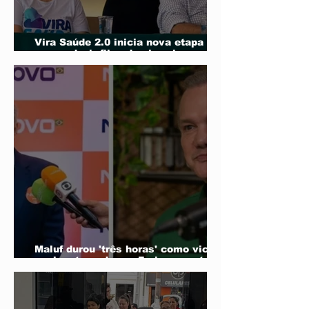
Vira Saúde 2.0 inicia nova etapa
para reduzir filas de cirurgias
eletivas
Maluf durou 'três horas' como vice;
acabou trocado por Farina em ata do
PL