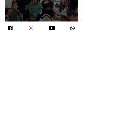
Vira Saúde atende cerca de 28 mil
pessoas e supera meta de exames
laboratoriais em Primavera