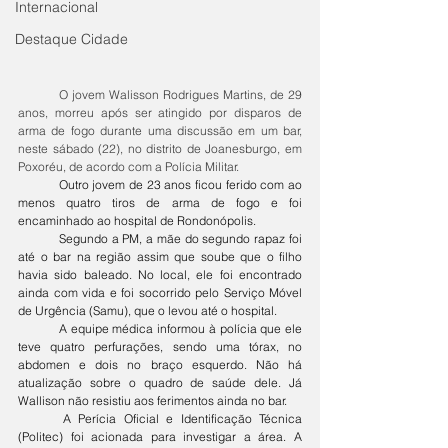
Internacional
Destaque Cidade
O jovem Walisson Rodrigues Martins, de 29 
anos, morreu após ser atingido por disparos de 
arma de fogo durante uma discussão em um bar, 
neste sábado (22), no distrito de Joanesburgo, em 
Poxoréu, de acordo com a Polícia Militar.
	Outro jovem de 23 anos ficou ferido com ao 
menos quatro tiros de arma de fogo e foi 
encaminhado ao hospital de Rondonópolis.
	Segundo a PM, a mãe do segundo rapaz foi 
até o bar na região assim que soube que o filho 
havia sido baleado. No local, ele foi encontrado 
ainda com vida e foi socorrido pelo Serviço Móvel 
de Urgência (Samu), que o levou até o hospital.
	A equipe médica informou à polícia que ele 
teve quatro perfurações, sendo uma tórax, no 
abdomen e dois no braço esquerdo. Não há 
atualização sobre o quadro de saúde dele. Já 
Wallison não resistiu aos ferimentos ainda no bar.
	A Perícia Oficial e Identificação Técnica 
(Politec) foi acionada para investigar a área. A 