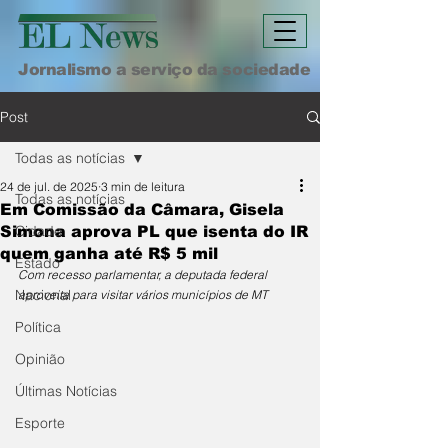
Jornalismo a serviço da sociedade
Post
Todas as notícias
24 de jul. de 2025
3 min de leitura
Todas as notícias
Em Comissão da Câmara, Gisela
Cidade
Simona aprova PL que isenta do IR
quem ganha até R$ 5 mil
Estado
Com recesso parlamentar, a deputada federal 
Nacional
aproveita para visitar vários municípios de MT
Política
Opinião
Últimas Notícias
Esporte