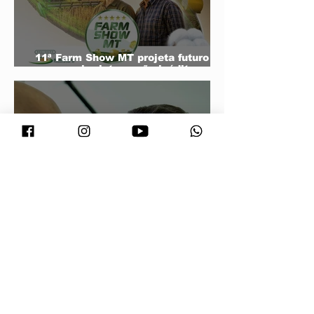
11ª Farm Show MT projeta futuro do
agro e mira integração inédita com a
sociedade
Conjuntura - O segredo de Moraes,
Lula e Alcolumbre