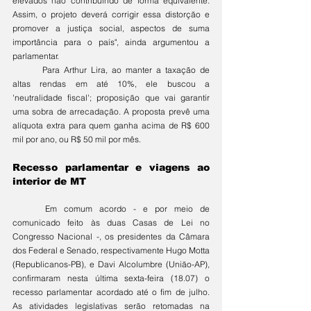
elevados não contribuindo de forma equivalente. 
Assim, o projeto deverá corrigir essa distorção e 
promover a justiça social, aspectos de suma 
importância para o país", ainda argumentou a 
parlamentar.
	Para Arthur Lira, ao manter a taxação de 
altas rendas em até 10%, ele buscou a 
'neutralidade fiscal'; proposição que vai garantir 
uma sobra de arrecadação. A proposta prevê uma 
alíquota extra para quem ganha acima de R$ 600 
mil por ano, ou R$ 50 mil por mês. 
Recesso parlamentar e viagens ao 
interior de MT
	Em comum acordo - e por meio de 
comunicado feito às duas Casas de Lei no 
Congresso Nacional -, os presidentes da Câmara 
dos Federal e Senado, respectivamente Hugo Motta 
(Republicanos-PB), e Davi Alcolumbre (União-AP), 
confirmaram nesta última sexta-feira (18.07) o 
recesso parlamentar acordado até o fim de julho. 
As atividades legislativas serão retomadas na 