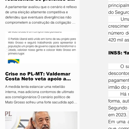
PL e diz que aliança é
principal
A parlamentar avaliou que o cenário é reflexo
essencial para fortalecer
do Seguro
de uma eleição altamente competitiva e
candidatura do MDB ao
defendeu que eventuais divergências não
	Uma auditoria do Tribunal de Contas da União (TCU) mostrou que a instituição registrou um 
Senado
comprometem a construção da coligação A
crescimen
deputada estadual Janaina Riva (MDB), pré-
número de
candidata ao Senado, minimizou nesta terça-
feira (4) a resistência de integrantes do PL à
420 mil a
aliança entre os dois partidos e afirmou que
as divergências são naturais diante da
INSS: ‘f
disputa eleitoral. Segundo ela, o acordo é
estratégico para fortalecer o projeto do MDB
e ampliar
	O salto coincide desse modo com o período que o TCU descreve como o auge da “farra dos 
descontos
Crise no PL-MT: Valdemar
Costa Neto veta apoio a
pagamento
Pivetta sob ameaça de
irmão do p
A medida tenta estancar uma rebelião
punição
interna, mas adiciona contornos de ultimato
	Há mais de dez anos, a entidade mantém um acordo de cooperação com o INSS que, dessa 
aos correligionários O cenário político de
forma, au
Mato Grosso sofreu uma forte sacudida após
Segundo o
a intervenção direta da Executiva Nacional
do Partido Liberal (PL). Em reunião de
em 2023.
emergência realizada em Brasília, o
Em uma am
presidente nacional da sigla, Valdemar Costa
que compr
Neto, determinou que prefeitos, vereadores e