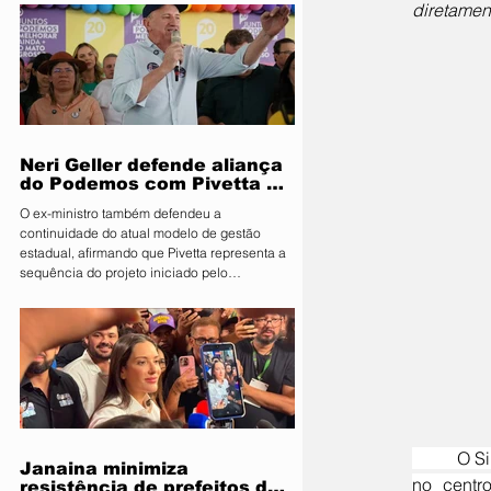
diretamen
Segurança Pública e Mobilidade Urbana, em
parceria com a Fiscalização de Obras e
Posturas, realizou uma ação de orientação
aos proprietários de food trucks e
comerciantes ambulantes na noite desta
sexta-feira (31), sobre as novas regras para
utilização de mesas e cadeiras em espa
Neri Geller defende aliança
do Podemos com Pivetta e
afirma que entrou na sigla
O ex-ministro também defendeu a
com esse acordo
continuidade do atual modelo de gestão
estadual, afirmando que Pivetta representa a
sequência do projeto iniciado pelo
governador Mauro Mendes O candidato a
deputado federal pelo Podemos, Neri Geller,
participa nesta terça-feira (4) da convenção
do Republicanos e afirmou acreditar que o
partido deve oficializar uma aliança com a
sigla para apoiar a candidatura do
governador Otaviano Pivetta ao Governo de
Mato Grosso. Ao lado do também candid
	O Sindicato Nacional dos Aposentados, Pensionistas e Idosos da Força Sindical (Sindnapi) está 
Janaina minimiza
no centr
resistência de prefeitos do