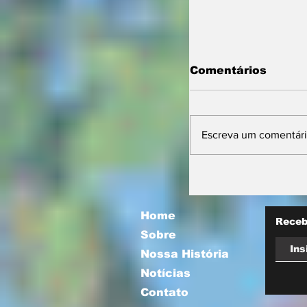
Comentários
Escreva um comentár
Prefeitura orie
comerciantes 
novas regras p
atuação de foo
Home
Receb
Sobre
Nossa História
Notícias
Contato