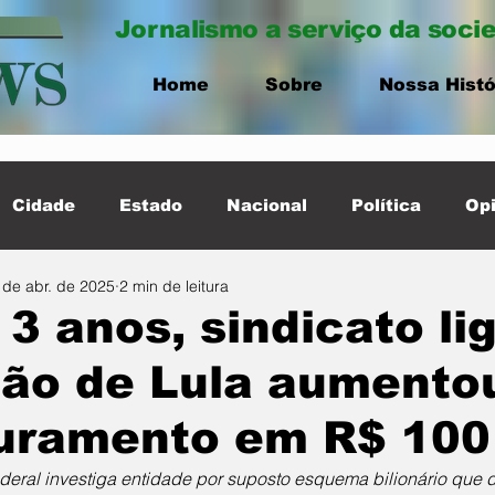
Jornalismo a serviço da soci
Home
Sobre
Nossa Histó
Cidade
Estado
Nacional
Política
Opi
 de abr. de 2025
2 min de leitura
ernacional
Destaque Cidade
3 anos, sindicato li
mão de Lula aumento
turamento em R$ 100
ederal investiga entidade por suposto esquema bilionário que 