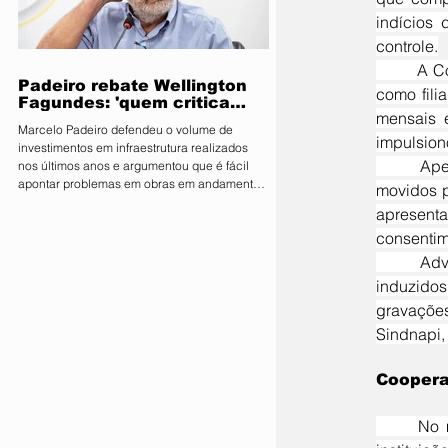
parlamentares da legenda no estado estão
indícios 
expressamente proibidos de manifestar apoio
controle.
público ou pedir v
	A Controladoria-Geral da União (CGU) fez uma checagem com 26 aposentados que apareciam 
Padeiro rebate Wellington
como fili
Fagundes: 'quem critica
mensais e
muito é porque não tem o
Marcelo Padeiro defendeu o volume de
que mostrar'
impulsion
investimentos em infraestrutura realizados
	Apesar das denúncias, o sindicato tem conseguido vitórias judiciais. Em vários processos 
nos últimos anos e argumentou que é fácil
apontar problemas em obras em andamento
movidos p
sem considerar os desafios enfrentados pelo
apresent
Estado O secretário de Estado de
consentim
Infraestrutura e Logística, Marcelo de Oliveira,
conhecido como Marcelo Padeiro, rebateu as
	Advogados que representam beneficiários do INSS alegam que muitos aposentados foram 
críticas feitas pelo senador e pré-candidato
induzido
ao Governo de Mato Grosso, Wellington
gravaçõe
Fagundes (PL), sobre as obras rodoviárias
executadas pela gestão
Sindnapi,
Coopera
	No mesmo prédio do Sindnapi funciona uma cooperativa ligada ao sindicato, que atua como 