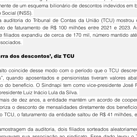
mente de um esquema bilionário de descontos indevidos em ben
 Social (INSS). 
to de faturamento de R$ 100 milhões entre 2021 e 2023. As
 filiados expandiu de cerca de 170 mil, número mantido at
ssociados. 
arra dos descontos’, diz TCU
”, quando aposentados e pensionistas tiveram valores abat
 do benefício. O Sindnapi tem como vice-presidente José Fer
residente Luiz Inácio Lula da Silva. 
toriza o desconto de mensalidades diretamente dos benefício
 TCU, o faturamento da entidade saltou de R$ 41 milhões, e
ostragem da auditoria, dois filiados sorteados aleatoriam
ovavam sua associação ao sindicato. Esse dado levou o TCU