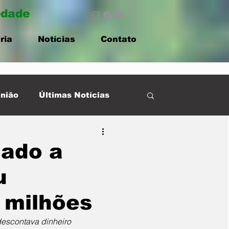
edade
ria
Notícias
Contato
nião
Últimas Notícias
gado a
u
 milhões
descontava dinheiro 