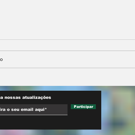
io
nta
Neri Geller defende
sobre
aliança do Podemos
ara
com Pivetta e afirma
d trucks
que entrou na sigla com
a nossas atualizações
esse acordo
Participar