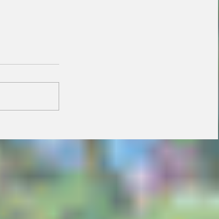
Janaina minimiza
resistência de prefeitos
do PL e diz que aliança
é essencial para
fortalecer candidatura
do MDB ao Senado