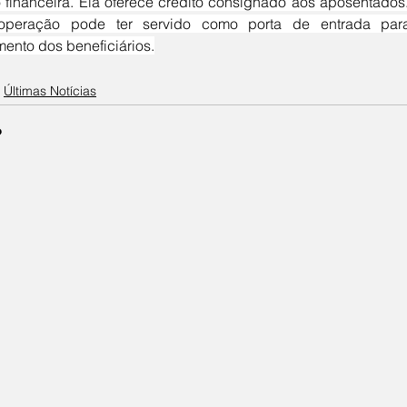
ão financeira. Ela oferece crédito consignado aos aposentado
operação pode ter servido como porta de entrada para 
mento dos beneficiários.
Últimas Notícias