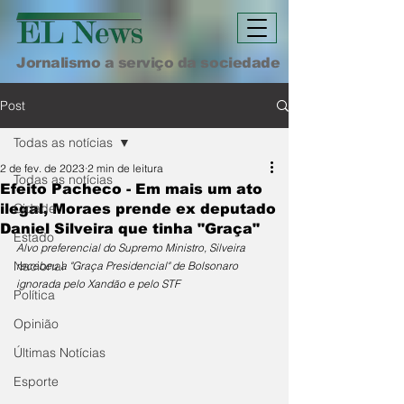
Jornalismo a serviço da sociedade
Post
Todas as notícias
2 de fev. de 2023
2 min de leitura
Todas as notícias
Efeito Pacheco - Em mais um ato
Cidade
ilegal, Moraes prende ex deputado
Daniel Silveira que tinha "Graça"
Estado
Alvo preferencial do Supremo Ministro, Silveira 
Nacional
recebeu a "Graça Presidencial" de Bolsonaro 
ignorada pelo Xandão e pelo STF
Política
Opinião
Últimas Notícias
Esporte