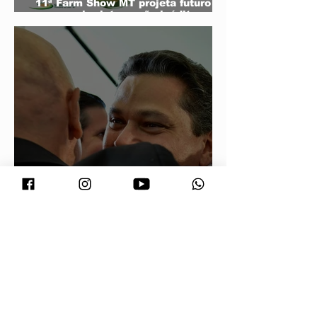
11ª Farm Show MT projeta futuro do
agro e mira integração inédita com a
sociedade
Conjuntura - O segredo de Moraes,
Lula e Alcolumbre