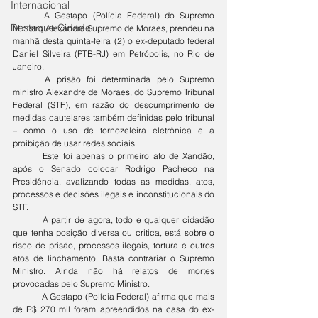
Internacional
	A Gestapo (Polícia Federal) do Supremo 
Destaque Cidade
Ministro Alexandre Supremo de Moraes, prendeu na 
manhã desta quinta-feira (2) o ex-deputado federal 
Daniel Silveira (PTB-RJ) em Petrópolis, no Rio de 
Janeiro.
	A prisão foi determinada pelo Supremo 
ministro Alexandre de Moraes, do Supremo Tribunal 
Federal (STF), em razão do descumprimento de 
medidas cautelares também definidas pelo tribunal 
– como o uso de tornozeleira eletrônica e a 
proibição de usar redes sociais.
	Este foi apenas o primeiro ato de Xandão, 
após o Senado colocar Rodrigo Pacheco na 
Presidência, avalizando todas as medidas, atos, 
processos e decisões ilegais e inconstitucionais do 
STF.
	A partir de agora, todo e qualquer cidadão 
que tenha posição diversa ou critica, está sobre o 
risco de prisão, processos ilegais, tortura e outros 
atos de linchamento. Basta contrariar o Supremo 
Ministro. Ainda não há relatos de mortes 
provocadas pelo Supremo Ministro. 
	A Gestapo (Polícia Federal) afirma que mais 
de R$ 270 mil foram apreendidos na casa do ex-