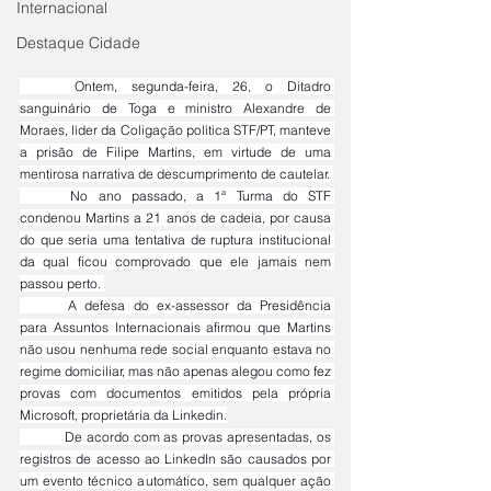
Internacional
Destaque Cidade
	Ontem, segunda-feira, 26, o Ditadro 
sanguinário de Toga e ministro Alexandre de 
Moraes, líder da Coligação política STF/PT, manteve 
a prisão de Filipe Martins, em virtude de uma 
mentirosa narrativa de descumprimento de cautelar. 
	No ano passado, a 1ª Turma do STF 
condenou Martins a 21 anos de cadeia, por causa 
do que seria uma tentativa de ruptura institucional 
da qual ficou comprovado que ele jamais nem 
passou perto. 
	A defesa do ex-assessor da Presidência 
para Assuntos Internacionais afirmou que Martins 
não usou nenhuma rede social enquanto estava no 
regime domiciliar, mas não apenas alegou como fez 
provas com documentos emitidos pela própria 
Microsoft, proprietária da Linkedin.
	De acordo com as provas apresentadas, os 
registros de acesso ao LinkedIn são causados por 
um evento técnico automático, sem qualquer ação 