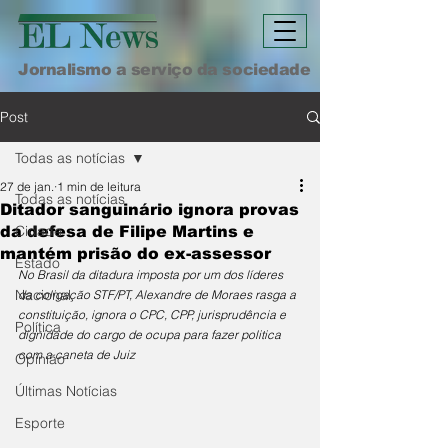
Jornalismo a serviço da sociedade
Post
Todas as notícias
27 de jan.
1 min de leitura
Todas as notícias
Ditador sanguinário ignora provas
Cidade
da defesa de Filipe Martins e
mantém prisão do ex-assessor
Estado
No Brasil da ditadura imposta por um dos líderes 
Nacional
da coligação STF/PT, Alexandre de Moraes rasga a 
constituição, ignora o CPC, CPP, jurisprudência e 
Política
dignidade do cargo de ocupa para fazer politica 
com a caneta de Juiz
Opinião
Últimas Notícias
Esporte