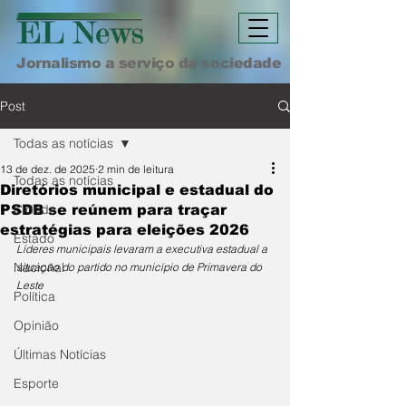
Jornalismo a serviço da sociedade
Post
Todas as notícias
13 de dez. de 2025
2 min de leitura
Todas as notícias
Diretórios municipal e estadual do
Cidade
PSDB se reúnem para traçar
estratégias para eleições 2026
Estado
Líderes municipais levaram a executiva estadual a 
Nacional
situação do partido no município de Primavera do 
Leste
Política
Opinião
Últimas Notícias
Esporte