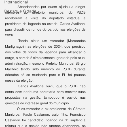
Internacional
	Abandonados por quem ajudou a eleger, 
Destaque Cidade
membros do diretório municipal do PSDB 
receberam a visita do deputado estadual e 
presidente da legenda no estado, Carlos Avallone, 
para discutir os rumos do partido nas eleições de 
2026.
	Tendo eleito um vereador (Marcondes 
Martignago) nas eleições de 2024, que precisou 
dos votos de todos da legenda para alcançar o 
cargo, o partido é simplesmente ignorado pela atual 
administração, mesmo o Prefeito Municipal Sérgio 
Machnic tendo sido membro do PSDB durante 
décadas só se mudando para o PL há poucos 
meses da eleição. 
	Carlos Avallone ouviu que o PSDB não 
conta com nenhuma secretaria para mostrar suas 
propostas na gestão, tampouco é ouvido nas 
questões de interesse geral do município. 
	O ex-vereador e ex-presidente da Câmara 
Municipal, Paulo Castanon, cujo filho, Francisco 
Castanon foi candidato ficando na 1º suplência 
relatou que a gestão não apenas abandonou os 