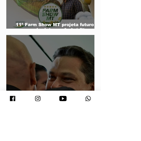
11ª Farm Show MT projeta futuro do
agro e mira integração inédita com a
sociedade
Conjuntura - O segredo de Moraes,
Lula e Alcolumbre