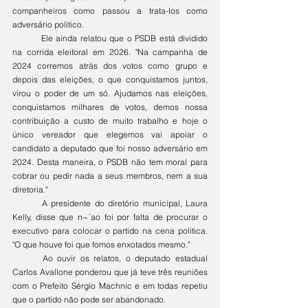
companheiros como passou a trata-los como 
adversário político.
	Ele ainda relatou que o PSDB está dividido 
na corrida eleitoral em 2026. "Na campanha de 
2024 corremos atrás dos votos como grupo e 
depois das eleições, o que conquistamos juntos, 
virou o poder de um só. Ajudamos nas eleições, 
conquistamos milhares de votos, demos nossa 
contribuição a custo de muito trabalho e hoje o 
único vereador que elegemos vai apoiar o 
candidato a deputado que foi nosso adversário em 
2024. Desta maneira, o PSDB não tem moral para 
cobrar ou pedir nada a seus membros, nem a sua 
diretoria."
	A presidente do diretório municipal, Laura 
Kelly, disse que n~´ao foi por falta de procurar o 
executivo para colocar o partido na cena politica. 
"O que houve foi que fomos enxotados mesmo."
	Ao ouvir os relatos, o deputado estadual 
Carlos Avallone ponderou que já teve três reuniões 
com o Prefeito Sérgio Machnic e em todas repetiu 
que o partido não pode ser abandonado.