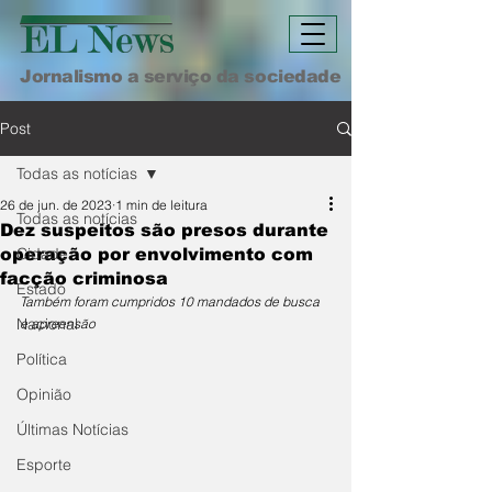
Jornalismo a serviço da sociedade
Post
Todas as notícias
26 de jun. de 2023
1 min de leitura
Todas as notícias
Dez suspeitos são presos durante
Cidade
operação por envolvimento com
facção criminosa
Estado
Também foram cumpridos 10 mandados de busca 
Nacional
e apreensão
Política
Opinião
Últimas Notícias
Esporte