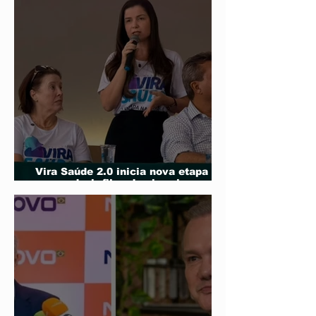
candidatura 
ao Senado
Vira Saúde 2.0 inicia nova etapa
para reduzir filas de cirurgias
eletivas