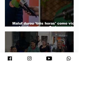
Maluf durou 'três horas' como vice;
acabou trocado por Farina em ata do
PL
Vira Saúde atende cerca de 28 mil
pessoas e supera meta de exames
laboratoriais em Primavera