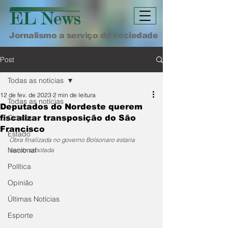
Jornalismo a serviço da sociedade
Post
Todas as notícias
12 de fev. de 2023
2 min de leitura
Todas as notícias
Deputados do Nordeste querem
Cidade
fiscalizar transposição do São
Francisco
Estado
Obra finalizada no governo Bolsonaro estaria 
Nacional
sendo sabotada
Política
Opinião
Últimas Notícias
Esporte