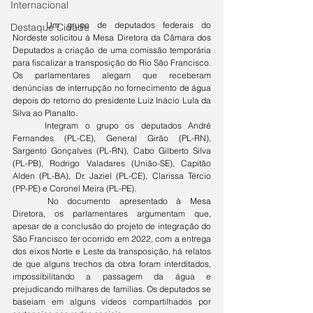
Internacional
	Um grupo de deputados federais do 
Destaque Cidade
Nordeste solicitou à Mesa Diretora da Câmara dos 
Deputados a criação de uma comissão temporária 
para fiscalizar a transposição do Rio São Francisco. 
Os parlamentares alegam que receberam 
denúncias de interrupção no fornecimento de água 
depois do retorno do presidente Luiz Inácio Lula da 
Silva ao Planalto.
	Integram o grupo os deputados André 
Fernandes (PL-CE), General Girão (PL-RN), 
Sargento Gonçalves (PL-RN), Cabo Gilberto Silva 
(PL-PB), Rodrigo Valadares (União-SE), Capitão 
Alden (PL-BA), Dr. Jaziel (PL-CE), Clarissa Tércio 
(PP-PE) e Coronel Meira (PL-PE).
	No documento apresentado à Mesa 
Diretora, os parlamentares argumentam que, 
apesar de a conclusão do projeto de integração do 
São Francisco ter ocorrido em 2022, com a entrega 
dos eixos Norte e Leste da transposição, há relatos 
de que alguns trechos da obra foram interditados, 
impossibilitando a passagem da água e 
prejudicando milhares de famílias. Os deputados se 
baseiam em alguns vídeos compartilhados por 