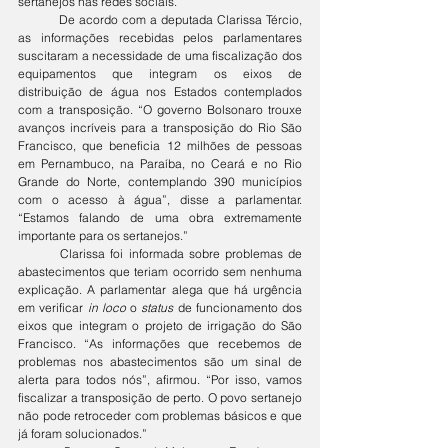
sertanejos nas redes sociais.
	De acordo com a deputada Clarissa Tércio, 
as informações recebidas pelos parlamentares 
suscitaram a necessidade de uma fiscalização dos 
equipamentos que integram os eixos de 
distribuição de água nos Estados contemplados 
com a transposição. “O governo Bolsonaro trouxe 
avanços incríveis para a transposição do Rio São 
Francisco, que beneficia 12 milhões de pessoas 
em Pernambuco, na Paraíba, no Ceará e no Rio 
Grande do Norte, contemplando 390 municípios 
com o acesso à água”, disse a parlamentar. 
“Estamos falando de uma obra extremamente 
importante para os sertanejos.”
	Clarissa foi informada sobre problemas de 
abastecimentos que teriam ocorrido sem nenhuma 
explicação. A parlamentar alega que há urgência 
em verificar 
in loco
 o 
status
 de funcionamento dos 
eixos que integram o projeto de irrigação do São 
Francisco. “As informações que recebemos de 
problemas nos abastecimentos são um sinal de 
alerta para todos nós”, afirmou. “Por isso, vamos 
fiscalizar a transposição de perto. O povo sertanejo 
não pode retroceder com problemas básicos e que 
já foram solucionados.”