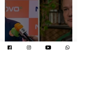
Maluf durou 'três horas' como vice;
acabou trocado por Farina em ata do
PL