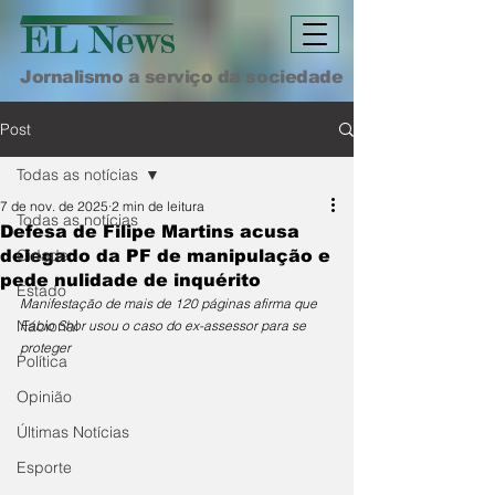
Jornalismo a serviço da sociedade
Post
Todas as notícias
7 de nov. de 2025
2 min de leitura
Todas as notícias
Defesa de Filipe Martins acusa
Cidade
delegado da PF de manipulação e
pede nulidade de inquérito
Estado
Manifestação de mais de 120 páginas afirma que 
Nacional
Fábio Shor usou o caso do ex-assessor para se 
proteger
Política
Opinião
Últimas Notícias
Esporte