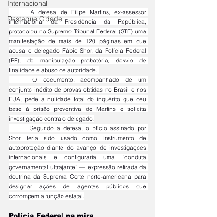
Internacional
	A defesa de Filipe Martins, ex-assessor 
Destaque Cidade
internacional da Presidência da República, 
protocolou no Supremo Tribunal Federal (STF) uma 
manifestação de mais de 120 páginas em que 
acusa o delegado Fábio Shor, da Polícia Federal 
(PF), de manipulação probatória, desvio de 
finalidade e abuso de autoridade. 
	O documento, acompanhado de um 
conjunto inédito de provas obtidas no Brasil e nos 
EUA, pede a nulidade total do inquérito que deu 
base à prisão preventiva de Martins e solicita 
investigação contra o delegado.
	Segundo a defesa, o ofício assinado por 
Shor teria sido usado como instrumento de 
autoproteção diante do avanço de investigações 
internacionais e configuraria uma “conduta 
governamental ultrajante” — expressão retirada da 
doutrina da Suprema Corte norte-americana para 
designar ações de agentes públicos que 
corrompem a função estatal.
Polícia Federal na mira