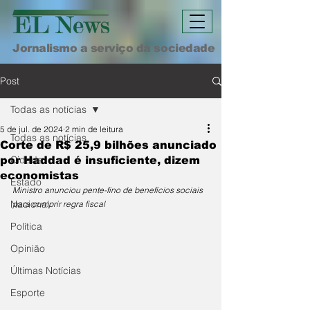
Jornalismo a serviço da sociedade
Post
Todas as notícias
5 de jul. de 2024
2 min de leitura
Todas as notícias
Corte de R$ 25,9 bilhões anunciado
Cidade
por Haddad é insuficiente, dizem
economistas
Estado
Ministro anunciou pente-fino de benefícios sociais 
Nacional
para cumprir regra fiscal
Política
Opinião
Últimas Notícias
Esporte