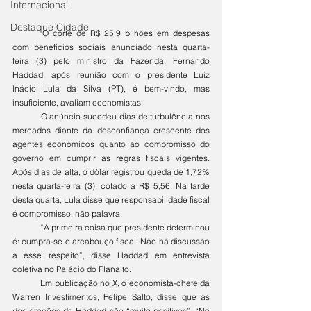
Internacional
Destaque Cidade
	O corte de R$ 25,9 bilhões em despesas 
com benefícios sociais anunciado nesta quarta-
feira (3) pelo ministro da Fazenda, Fernando 
Haddad, após reunião com o presidente Luiz 
Inácio Lula da Silva (PT), é bem-vindo, mas 
insuficiente, avaliam economistas.
	O anúncio sucedeu dias de turbulência nos 
mercados diante da desconfiança crescente dos 
agentes econômicos quanto ao compromisso do 
governo em cumprir as regras fiscais vigentes. 
Após dias de alta, o dólar registrou queda de 1,72% 
nesta quarta-feira (3), cota
do a R$ 5,56
. Na tarde 
desta quarta, Lula disse que responsabilidade fiscal 
é compromisso, não palavra.
	“A primeira coisa que presidente determinou 
é: cumpra-se o arcabouço fiscal. Não há discussão 
a esse respeito”, disse Haddad em entrevista 
coletiva no Palácio do Planalto.
	Em publicação no X, o economista-chefe da 
Warren Investimentos, Felipe Salto, disse que as 
declarações de Haddad são “muito positivas”. “Na 