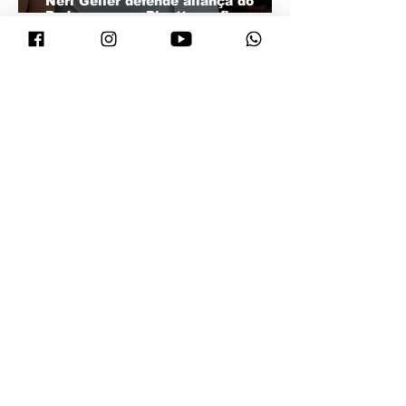
Neri Geller defende aliança do
Podemos com Pivetta e afirma que
entrou na sigla com esse acordo
Janaina minimiza resistência de
prefeitos do PL e diz que aliança é
essencial para fortalecer
candidatura do MDB ao Senado