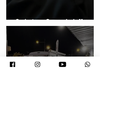
Conjuntura - O segredo de Moraes,
Lula e Alcolumbre
Prefeitura orienta comerciantes
sobre novas regras para atuação de
food trucks