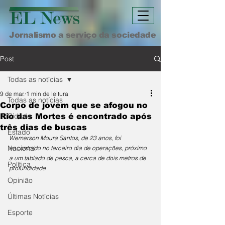
Jornalismo a serviço da sociedade
Post
Todas as notícias
9 de mar.
1 min de leitura
Todas as notícias
Corpo de jovem que se afogou no
Cidade
Rio das Mortes é encontrado após
três dias de buscas
Estado
Wemerson Moura Santos, de 23 anos, foi 
Nacional
encontrado no terceiro dia de operações, próximo 
a um tablado de pesca, a cerca de dois metros de 
Política
profundidade
Opinião
Últimas Notícias
Esporte