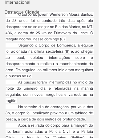
Internacional
Destaque Cidade
	O corpo do jovem Wemerson Moura Santos, 
de 23 anos, foi encontrado três dias após ele 
desaparecer ao se afogar no Rio das Mortes, na MT-
486, a cerca de 25 km de Primavera do Leste. O 
resgate ocorreu nesse domingo (8).
	Segundo o Corpo de Bombeiros, a equipe 
foi acionada na última sexta-feira (6) e, ao chegar 
ao local, coletou informações sobre o 
desaparecimento e realizou o reconhecimento da 
área. Em seguida, os militares iniciaram mergulhos 
e buscas no rio.
	As buscas foram interrompidas no início da 
noite do primeiro dia e retomadas na manhã 
seguinte, com novos mergulhos e varreduras na 
região.
	No terceiro dia de operações, por volta das 
8h, o corpo foi localizado próximo a um tablado de 
pesca, a cerca de dois metros de profundidade.
	Após a retirada do corpo para a margem do 
rio, foram acionadas a Polícia Civil e a Perícia 
Oficial e Identificação Técnica (Politec) do 