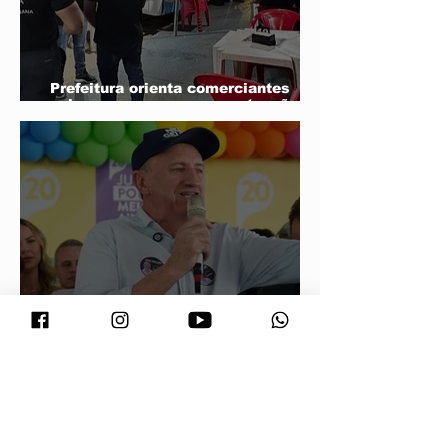
Prefeitura orienta comerciantes
sobre novas regras para atuação de
food trucks
Neri Geller defende aliança do
Podemos com Pivetta e afirma que
entrou na sigla com esse acordo