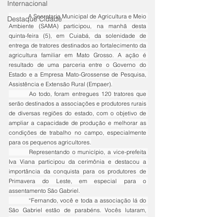
Internacional
	A Secretaria Municipal de Agricultura e Meio 
Destaque Cidade
Ambiente (SAMA) participou, na manhã desta 
quinta-feira (5), em Cuiabá, da solenidade de 
entrega de tratores destinados ao fortalecimento da 
agricultura familiar em Mato Grosso. A ação é 
resultado de uma parceria entre o Governo do 
Estado e a Empresa Mato-Grossense de Pesquisa, 
Assistência e Extensão Rural (Empaer).
	Ao todo, foram entregues 120 tratores que 
serão destinados a associações e produtores rurais 
de diversas regiões do estado, com o objetivo de 
ampliar a capacidade de produção e melhorar as 
condições de trabalho no campo, especialmente 
para os pequenos agricultores.
	Representando o município, a vice-prefeita 
Iva Viana participou da cerimônia e destacou a 
importância da conquista para os produtores de 
Primavera do Leste, em especial para o 
assentamento São Gabriel.
	“Fernando, você e toda a associação lá do 
São Gabriel estão de parabéns. Vocês lutaram, 