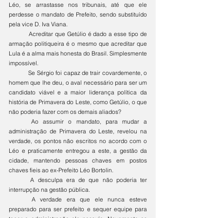
Léo, se arrastasse nos tribunais, até que ele 
perdesse o mandato de Prefeito, sendo substituído 
pela vice D. Iva Viana.
	Acreditar que Getúlio é dado a esse tipo de 
armação politiqueira é o mesmo que acreditar que 
Lula é a alma mais honesta do Brasil. Simplesmente 
impossível.
	Se Sérgio foi capaz de trair covardemente, o 
homem que lhe deu, o aval necessário para ser um 
candidato viável e a maior liderança política da 
história de Primavera do Leste, como Getúlio, o que 
não poderia fazer com os demais aliados?
	Ao assumir o mandato, para mudar a 
administração de Primavera do Leste, revelou na 
verdade, os pontos não escritos no acordo com o 
Léo e praticamente entregou a este, a gestão da 
cidade, mantendo pessoas chaves em postos 
chaves fieis ao ex-Prefeito Léo Bortolin.
	A desculpa era de que não poderia ter 
interrupção na gestão pública.
	A verdade era que ele nunca esteve 
preparado para ser prefeito e sequer equipe para 