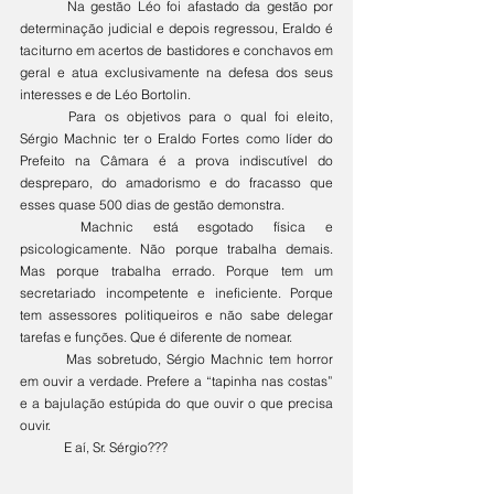
	Na gestão Léo foi afastado da gestão por 
determinação judicial e depois regressou, Eraldo é 
taciturno em acertos de bastidores e conchavos em 
geral e atua exclusivamente na defesa dos seus 
interesses e de Léo Bortolin.
	Para os objetivos para o qual foi eleito, 
Sérgio Machnic ter o Eraldo Fortes como líder do 
Prefeito na Câmara é a prova indiscutível do 
despreparo, do amadorismo e do fracasso que 
esses quase 500 dias de gestão demonstra.
	Machnic está esgotado física e 
psicologicamente. Não porque trabalha demais. 
Mas porque trabalha errado. Porque tem um 
secretariado incompetente e ineficiente. Porque 
tem assessores politiqueiros e não sabe delegar 
tarefas e funções. Que é diferente de nomear.
	Mas sobretudo, Sérgio Machnic tem horror 
em ouvir a verdade. Prefere a “tapinha nas costas” 
e a bajulação estúpida do que ouvir o que precisa 
ouvir.
	E aí, Sr. Sérgio???