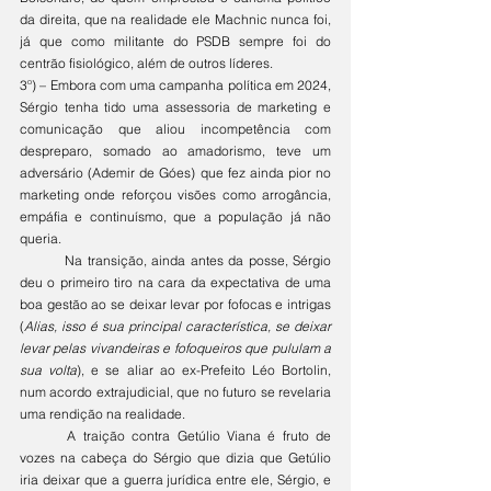
da direita, que na realidade ele Machnic nunca foi, 
já que como militante do PSDB sempre foi do 
centrão fisiológico, além de outros líderes. 
3º) – Embora com uma campanha política em 2024, 
Sérgio tenha tido uma assessoria de marketing e 
comunicação que aliou incompetência com 
despreparo, somado ao amadorismo, teve um 
adversário (Ademir de Góes) que fez ainda pior no 
marketing onde reforçou visões como arrogância, 
empáfia e continuísmo, que a população já não 
queria.
	Na transição, ainda antes da posse, Sérgio 
deu o primeiro tiro na cara da expectativa de uma 
boa gestão ao se deixar levar por fofocas e intrigas 
(
Alias, isso é sua principal característica, se deixar 
levar pelas vivandeiras e fofoqueiros que pululam a 
sua volta
), e se aliar ao ex-Prefeito Léo Bortolin, 
num acordo extrajudicial, que no futuro se revelaria 
uma rendição na realidade.
	A traição contra Getúlio Viana é fruto de 
vozes na cabeça do Sérgio que dizia que Getúlio 
iria deixar que a guerra jurídica entre ele, Sérgio, e 