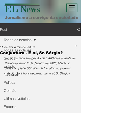
Jornalismo a serviço da sociedade
Post
Todas as notícias
11 de abr.
4 min de leitura
Todas as notícias
Conjuntura - E aí, Sr. Sérgio?
Cidade
Tendo iniciado sua gestão de 1.460 dias a frente da 
Prefeitura, em 01º de Janeiro de 2025, Machnic 
Estado
deve completar 500 dias de trabalho no próximo 
mês. Então é hora de perguntar; e aí, Sr. Sérgio?
Nacional
Política
Opinião
Últimas Notícias
Esporte