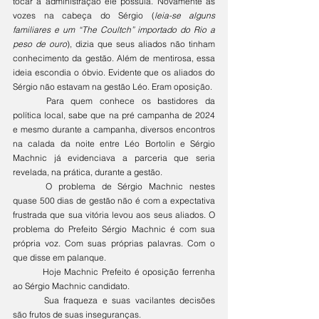
tocar a administração ele possuía. Novamente as 
vozes na cabeça do Sérgio (
leia-se alguns 
familiares e um “The Coultch” importado do Rio a 
peso de ouro
), dizia que seus aliados não tinham 
conhecimento da gestão. Além de mentirosa, essa 
ideia escondia o óbvio. Evidente que os aliados do 
Sérgio não estavam na gestão Léo. Eram oposição.
	Para quem conhece os bastidores da 
política local, sabe que na pré campanha de 2024 
e mesmo durante a campanha, diversos encontros 
na calada da noite entre Léo Bortolin e Sérgio 
Machnic já evidenciava a parceria que seria 
revelada, na prática, durante a gestão.
	O problema de Sérgio Machnic nestes 
quase 500 dias de gestão não é com a expectativa 
frustrada que sua vitória levou aos seus aliados. O 
problema do Prefeito Sérgio Machnic é com sua 
própria voz. Com suas próprias palavras. Com o 
que disse em palanque.
	Hoje Machnic Prefeito é oposição ferrenha 
ao Sérgio Machnic candidato.
	Sua fraqueza e suas vacilantes decisões 
são frutos de suas inseguranças.