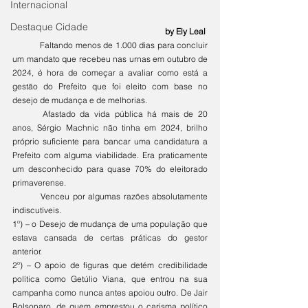
Internacional
Destaque Cidade
by Ely Leal
	Faltando menos de 1.000 dias para concluir 
um mandato que recebeu nas urnas em outubro de 
2024, é hora de começar a avaliar como está a 
gestão do Prefeito que foi eleito com base no 
desejo de mudança e de melhorias.
	Afastado da vida pública há mais de 20 
anos, Sérgio Machnic não tinha em 2024, brilho 
próprio suficiente para bancar uma candidatura a 
Prefeito com alguma viabilidade. Era praticamente 
um desconhecido para quase 70% do eleitorado 
primaverense.
	Venceu por algumas razões absolutamente 
indiscutíveis. 
1º) – o Desejo de mudança de uma população que 
estava cansada de certas práticas do gestor 
anterior. 
2º) – O apoio de figuras que detém credibilidade 
política como Getúlio Viana, que entrou na sua 
campanha como nunca antes apoiou outro. De Jair 
Bolsonaro, de quem emprestou o carisma político 