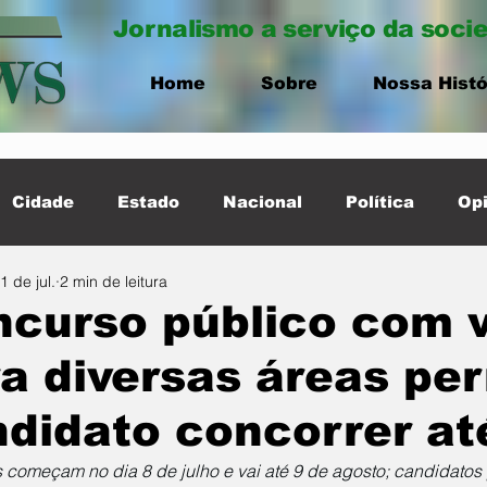
Jornalismo a serviço da soci
Home
Sobre
Nossa Histó
Cidade
Estado
Nacional
Política
Opi
1 de jul.
2 min de leitura
ernacional
Destaque Cidade
ncurso público com 
a diversas áreas per
didato concorrer at
s começam no dia 8 de julho e vai até 9 de agosto; candidatos 