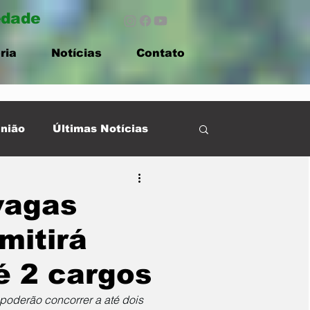
edade
ria
Notícias
Contato
nião
Últimas Notícias
vagas
mitirá
é 2 cargos
poderão concorrer a até dois 