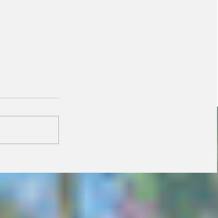
Vira Saúde atende
cerca de 28 mil pessoas
e supera meta de
exames laboratoriais
em Primavera