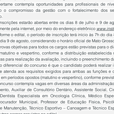
do o compromisso da gestão com o fortalecimento dos ser
o.
mente pela internet, por meio do endereço eletrônico 
www.insti
dia 9 de agosto, considerando o horário oficial de Mato Grosso
matutino e vespertino, conforme a distribuição estabelecida n
ras para realização da avaliação, incluindo o preenchimento da
 atenda aos requisitos exigidos para ambas as funções e q
 em períodos opostos (matutino e vespertino), conforme previst
ento, Auxiliar de Consultório Dentário, Assistente Social, Cir
-Dentista Especialista em Oncologia Clínica, Médico Espec
rocurador Municipal, Professor de Educação Física, Psicól
e Manutenção, Técnico Esportivo – Canoagem e Técnico Espor
tros cargos previstos no edital.