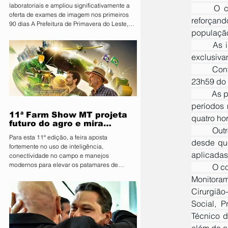
laboratoriais e ampliou significativamente a
	O certame contempla oportunidades para profissionais de níveis médio, técnico e superior, 
oferta de exames de imagem nos primeiros
reforçan
90 dias A Prefeitura de Primavera do Leste,
populaçã
por meio da Secretaria Municipal de Saúde,
apresentou nesta sexta-feira (07) os
	As inscrições estarão abertas entre os dias 8 de julho e 9 de agosto e deverão ser realizadas 
resultados dos primeiros 90 dias do programa
exclusiva
Vira Saúde. Ao todo, aproximadamente 28 mil
	Conforme o edital, o período de inscrição terá início às 7h do dia 8 de julho e será encerrado às 
pessoas foram beneficiadas pelas ações
realizadas no período. Durante os primeiros
23h59 do 
três meses, foram realizados 141.574 exames
	As provas objetivas para todos os cargos estão previstas para o dia 13 de setembro de 2026, nos 
laboratoria
períodos 
11ª Farm Show MT projeta
quatro ho
futuro do agro e mira
	Outro diferencial do concurso é que o candidato poderá realizar inscrição para até dois cargos, 
integração inédita com a
Para esta 11ª edição, a feira aposta
sociedade
desde que
fortemente no uso de inteligência,
aplicadas
conectividade no campo e manejos
modernos para elevar os patamares de
	O concurso contempla vagas em diversas áreas da administração pública, entre elas Agente de 
produção da região O Sindicato Rural de
Monitoram
Primavera do Leste deu o pontapé inicial para
Cirurgião
uma das maiores vitrines tecnológicas do
Centro-Oeste. A organização lançou
Social, P
oficialmente a 11ª edição da Farm Show MT.
Técnico d
Consolidada como um ambiente de negócios
além de ou