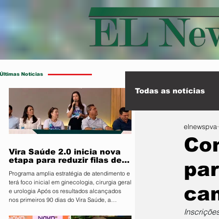
Últimas Notícias
Todas as notícias
elnewspva
Esporte
Int
Co
Vira Saúde 2.0 inicia nova
etapa para reduzir filas de
par
cirurgias eletivas
Programa amplia estratégia de atendimento e
terá foco inicial em ginecologia, cirurgia geral
can
e urologia Após os resultados alcançados
nos primeiros 90 dias do Vira Saúde, a
Prefeitura de Primavera do Leste, por meio da
Inscriçõe
Secretaria Municipal de Saúde, anunciou