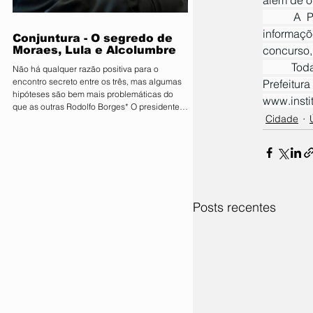
que movimenta quantias milionárias, a feira
traz como principal bandeira o lema
	A Prefeitura orienta que os candidatos leiam atentamente o edital, onde constam todas as 
"Conectand
informaçõ
Conjuntura - O segredo de
concurso,
Moraes, Lula e Alcolumbre
	Todas as informações oficiais podem ser consultadas no edital publicado nos canais oficiais da 
Não há qualquer razão positiva para o
encontro secreto entre os três, mas algumas
Prefeitur
hipóteses são bem mais problemáticas do
www.insti
que as outras Rodolfo Borges* O presidente
Cidade
do Senado, Davi Alcolumbre (União-AP, à
direita na foto), esteve na casa do ministro e
próximo presidente do Supremo Tribunal
Federal (STF) Alexandre de Moraes (à
esquerda na foto) na noite de terça-feira, 4.
Questionado sobre o que foi discutido no
encontro, que também contou com a
Posts recentes
presença do presidente da Re