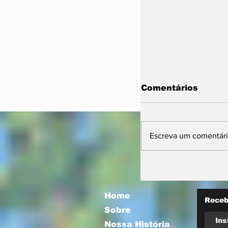
Comentários
Escreva um comentár
Vira Saúde 2.0 
nova etapa par
filas de cirurgi
eletivas
Home
Receb
Sobre
Nossa História