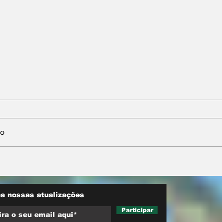
io
inicia
Maluf durou 'três horas'
a reduzir
como vice; acabou
as
trocado por Farina em
ata do PL
a nossas atualizações
Participar