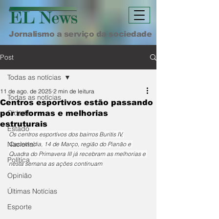
Jornalismo a serviço da sociedade
Post
Todas as notícias
11 de ago. de 2025
2 min de leitura
Todas as notícias
Centros esportivos estão passando
Cidade
por reformas e melhorias
estruturais
Estado
Os centros esportivos dos bairros Buritis IV, 
Nacional
Castelândia, 14 de Março, região do Pianão e 
Quadra do Primavera III já recebram as melhorias e 
Política
nesta semana as ações continuam
Opinião
Últimas Notícias
Esporte