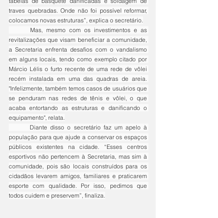
tabelas de basquete danificadas e soldagem de 
traves quebradas. Onde não foi possível reformar, 
colocamos novas estruturas”, explica o secretário.
	Mas, mesmo com os investimentos e as 
revitalizações que visam beneficiar a comunidade, 
a Secretaria enfrenta desafios com o vandalismo 
em alguns locais, tendo como exemplo citado por 
Márcio Lélis o furto recente de uma rede de vôlei 
recém instalada em uma das quadras de areia. 
"Infelizmente, também temos casos de usuários que 
se penduram nas redes de tênis e vôlei, o que 
acaba entortando as estruturas e danificando o 
equipamento", relata.
	Diante disso o secretário faz um apelo à 
população para que ajude a conservar os espaços 
públicos existentes na cidade. “Esses centros 
esportivos não pertencem à Secretaria, mas sim à 
comunidade, pois são locais construídos para os 
cidadãos levarem amigos, familiares e praticarem 
esporte com qualidade. Por isso, pedimos que 
todos cuidem e preservem”, finaliza.