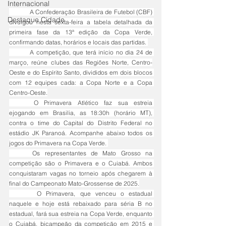
Internacional
	A Confederação Brasileira de Futebol (CBF) 
Destaque Cidade
divulgou nesta sexta-feira a tabela detalhada da 
primeira fase da 13ª edição da Copa Verde, 
confirmando datas, horários e locais das partidas. 
	A competição, que terá início no dia 24 de 
março, reúne clubes das Regiões Norte, Centro-
Oeste e do Espírito Santo, divididos em dois blocos 
com 12 equipes cada: a Copa Norte e a Copa 
Centro-Oeste.
	O Primavera Atlético faz sua estreia 
ejogando em Brasilia, as 18:30h (horário MT), 
contra o time do Capital do Distrito Federal no 
estádio JK Paranoá. Acompanhe abaixo todos os 
jogos do Primavera na Copa Verde. 
	Os representantes de Mato Grosso na 
competição são o Primavera e o Cuiabá. Ambos 
conquistaram vagas no torneio após chegarem à 
final do Campeonato Mato-Grossense de 2025.
	 O Primavera, que venceu o estadual 
naquele e hoje está rebaixado para séria B no 
estadual, fará sua estreia na Copa Verde, enquanto 
o Cuiabá, bicampeão da competição em 2015 e 