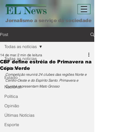
Jornalismo a serviço da sociedade
Post
Todas as notícias
14 de mar.
2 min de leitura
Todas as notícias
CBF define estréia do Primavera na
Cidade
Copa Verde
Competição reunirá 24 clubes das regiões Norte e 
Estado
Centro-Oeste e do Espírito Santo. Primavera e 
Cuiabá representam Mato Grosso
Nacional
Política
Opinião
Últimas Notícias
Esporte