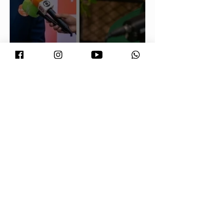
Maluf durou 'três horas' como vice;
acabou trocado por Farina em ata do
PL
Vira Saúde atende cerca de 28 mil
pessoas e supera meta de exames
laboratoriais em Primavera