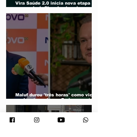
Vira Saúde 2.0 inicia nova etapa
para reduzir filas de cirurgias
eletivas
Maluf durou 'três horas' como vice;
acabou trocado por Farina em ata do
PL