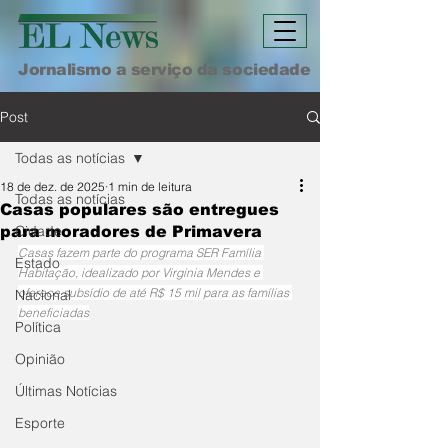
Jornalismo a serviço da sociedade
Post
Todas as notícias
18 de dez. de 2025
1 min de leitura
Todas as notícias
Casas populares são entregues
Cidade
para moradores de Primavera
Casas fazem parte do programa SER Família 
Estado
Habitação, idealizado por Virginia Mendes e 
oferece subsídio de até R$ 15 mil para as famílias 
Nacional
beneficiadas
Política
Opinião
Últimas Notícias
Esporte