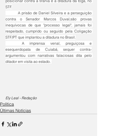
posicionar contra a tirania e a ditadura da toga, no 
STF.
	A prisão de Daniel Silveira e a perseguição 
contra o Senador Marcos Duval,são provas 
inequívocas de que "processo legal", jamais foi 
respeitado, cumprido ou seguido pela Coligação 
STF/PT que implantou a ditadura no Brasil.
	A imprensa venal, preguiçosa e 
esequerdopata de Cuiabá, sequer contra-
argumentou com narrativas falaciosas dita pelo 
ditador em visita ao estado. 
Ely Leal - Redação
Política
Últimas Notícias