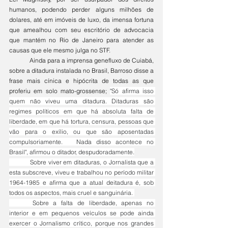
humanos, podendo perder alguns milhões de 
dolares, até em imóveis de luxo, da imensa fortuna 
que amealhou com seu escritório de advocacia 
que mantém no Rio de Janeiro para atender as 
causas que ele mesmo julga no STF. 
	Ainda para a imprensa genefluxo de Cuiabá, 
sobre a ditadura instalada no Brasil, Barroso disse a 
frase mais cínica e hipócrita de todas as que 
proferiu em solo mato-grossense; 
"Só afirma isso 
quem não viveu uma ditadura. Ditaduras são 
regimes políticos em que há absoluta falta de 
liberdade, em que há tortura, censura, pessoas que 
vão para o exílio, ou que são aposentadas 
compulsoriamente. 	Nada disso acontece no 
Brasil", afirmou o ditador, despudoradamente.
	Sobre viver em ditaduras, o Jornalista que a 
esta subscreve, viveu e trabalhou no período militar 
1964-1985 e afirma que a atual deitadura é, sob 
todos os aspectos, mais cruel e sanguinária. 
	Sobre a falta de liberdade, apenas no 
interior e em pequenos veículos se pode ainda 
exercer o Jornalismo crítico, porque nos grandes 