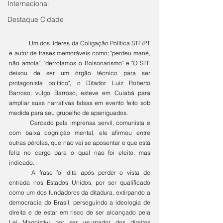
Internacional
Destaque Cidade
	Um dos líderes da Coligação Política STF/PT 
e autor de frases memoráveis como; "perdeu mané, 
não amola", "derrotamos o Bolsonarismo" e "O STF 
deixou de ser um órgão técnico para ser 
protagonista político", o Ditador Luiz Roberto 
Barroso, vulgo Barroso, esteve em Cuiabá para 
ampliar suas narrativas falsas em evento feito sob 
medida para seu grupelho de apaniguados. 
	Cercado pela imprensa servil, comunista e 
com baixa cognição mental, ele afirmou entre 
outras pérolas, que não vai se aposentar e que está 
feliz no cargo para o qual não foi eleito, mas 
indicado. 
	A frase foi dita após perder o vista de 
entrada nos Estados Unidos, por ser qualificado 
como um dos fundadores da ditadura, extirpando a 
democracia do Brasil, perseguindo a ideologia de 
direita e de estar em risco de ser alcançado pela 
Lei Magnistky, por ser usurpador dos direitos 