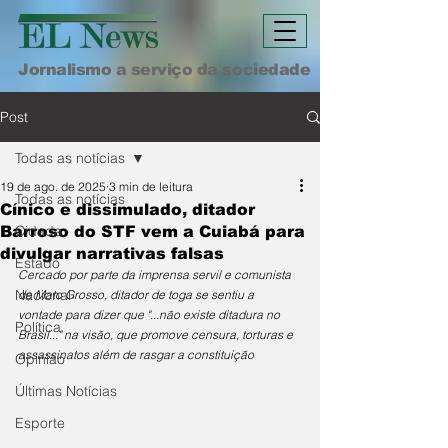
Jornalismo a serviço da sociedade
Post
Todas as notícias
19 de ago. de 2025
3 min de leitura
Todas as notícias
Cínico e dissimulado, ditador
Cidade
Barroso do STF vem a Cuiabá para
divulgar narrativas falsas
Estado
Cercado por parte da imprensa servil e comunista 
Nacional
de Mato Grosso, ditador de toga se sentiu a 
vontade para dizer que "...não existe ditadura no 
Política
Brasil..." na visão, que promove censura, torturas e 
assassinatos além de rasgar a constituição 
Opinião
Últimas Notícias
Esporte