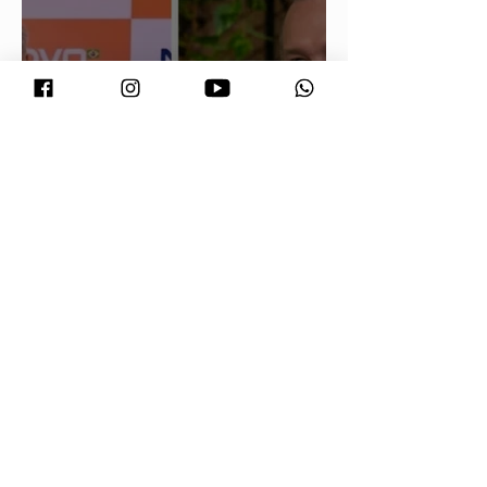
Maluf durou 'três horas' como vice;
acabou trocado por Farina em ata do
PL