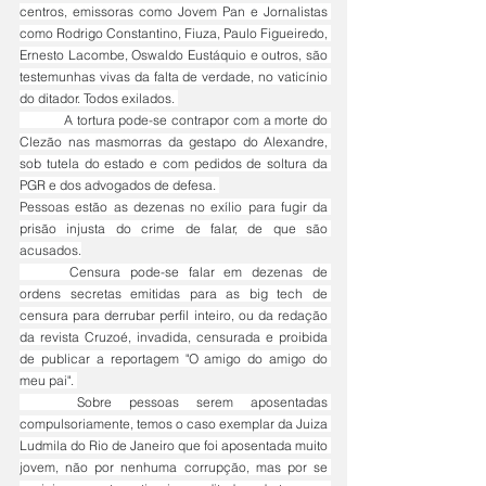
centros, emissoras como Jovem Pan e Jornalistas 
como Rodrigo Constantino, Fiuza, Paulo Figueiredo, 
Ernesto Lacombe, Oswaldo Eustáquio e outros, são 
testemunhas vivas da falta de verdade, no vaticínio 
do ditador. Todos exilados. 
	A tortura pode-se contrapor com a morte do 
Clezão nas masmorras da gestapo do Alexandre, 
sob tutela do estado e com pedidos de soltura da 
PGR e dos advogados de defesa. 
Pessoas estão as dezenas no exílio para fugir da 
prisão injusta do crime de falar, de que são 
acusados.
	Censura pode-se falar em dezenas de 
ordens secretas emitidas para as big tech de 
censura para derrubar perfil inteiro, ou da redação 
da revista Cruzoé, invadida, censurada e proibida 
de publicar a reportagem "O amigo do amigo do 
meu pai". 
	Sobre pessoas serem aposentadas 
compulsoriamente, temos o caso exemplar da Juiza 
Ludmila do Rio de Janeiro que foi aposentada muito 
jovem, não por nenhuma corrupção, mas por se 