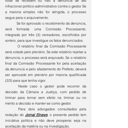
votar se recebem ou não a denúncia de ato 
infracional político-administrativo contra o gestor. Se 
a maioria simples não for atingida, o processo 
segue para o arquivamento. 
	Se for aprovado o recebimento da denúncia, 
será formada uma Comissão Processante, 
integrada por três (3) vereadores, escolhidos por 
sorteio, para que investigue os fatos denunciados. 
	O relatório final da Comissão Processante 
será votado pelo plenário. Se este relatório rejeitar a 
denuncia, o processo será arquivado. Se o relatório 
final da Comissão Processante for pela aceitação 
da denuncia e pelo afastamento do Prefeito, deverá 
ser aprovado em plenário por maioria qualificada 
(2/3) para que tenha vigor. 
	Neste caso o gestor pode recorrer da 
decisão da Câmara a Justiça, com pedido de 
liminar para tornar sem efeito na liminar ou no 
mérito a decisão e manter-se como gestor. 
	Para dois advogados consultados pela 
redação do 
Jornal Elnews
, o presente pedido tem 
iniciátiva política e não deve prosperar, seja na 
aceitação da matéria ou na investigação. 