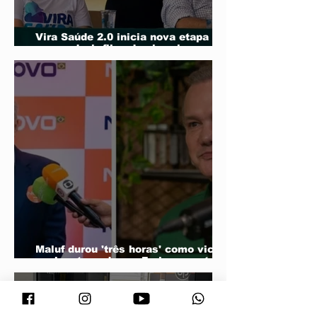
Vira Saúde 2.0 inicia nova etapa
para reduzir filas de cirurgias
eletivas
Maluf durou 'três horas' como vice;
acabou trocado por Farina em ata do
PL