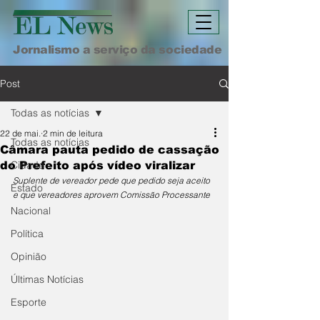
Jornalismo a serviço da sociedade
Post
Todas as notícias
22 de mai.
2 min de leitura
Todas as notícias
Câmara pauta pedido de cassação
Cidade
do Prefeito após vídeo viralizar
Suplente de vereador pede que pedido seja aceito 
Estado
e que vereadores aprovem Comissão Processante
Nacional
Política
Opinião
Últimas Notícias
Esporte